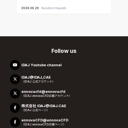
2026.06.29
Kazuhiro Hayashi
Follow us
IDAJ Youtube channel
IDAJ@IDAJ_CAE
（IDAJ 公式アカウント）
ennovacfd@ennovacfd
（IDAJ ennovaCFD広報アカウント）
株式会社 IDAJ@IDAJ.CAE
（IDAJ 公式ページ）
ennovaCFD@ennovaCFD
（IDAJ ennovaCFD広報ページ）