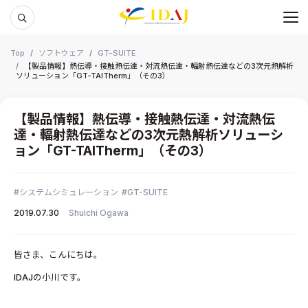
メ
本文までスキップする
Top
ソフトウェア
GT-SUITE
【製品情報】熱伝導・接触熱伝達・対流熱伝達・輻射熱伝達などの3次元熱解析
ソリューション「GT-TAITherm」（その3）
【製品情報】熱伝導・接触熱伝達・対流熱伝
達・輻射熱伝達などの3次元熱解析ソリューシ
ョン「GT-TAITherm」（その3）
システムシミュレーション
GT-SUITE
2019.07.30
Shuichi Ogawa
皆さま、こんにちは。
IDAJの小川です。