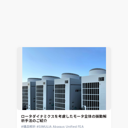
電子機器開発における2大テーマ「EMCと熱」の課
題をワンストップで解決
電子機器熱設計支援
Simcenter Flotherm
2026.07.15
Hiromitsu Nishikori
ロータダイナミクスを考慮したモータ全体の振動解
析手法のご紹介
構造解析
SIMULIA Abaqus Unified FEA