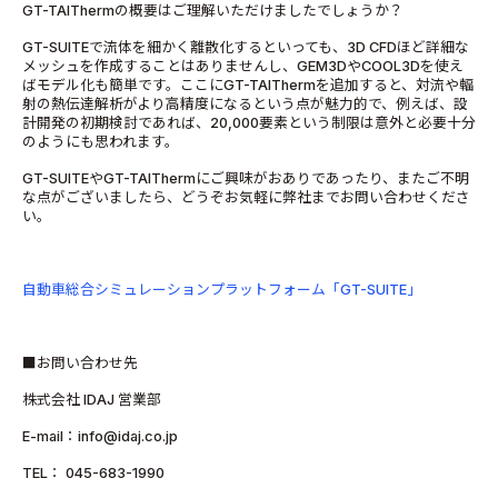
GT-TAIThermの概要はご理解いただけましたでしょうか？
GT-SUITEで流体を細かく離散化するといっても、3D CFDほど詳細な
メッシュを作成することはありませんし、GEM3DやCOOL3Dを使え
ばモデル化も簡単です。ここにGT-TAIThermを追加すると、対流や輻
射の熱伝達解析がより高精度になるという点が魅力的で、例えば、設
計開発の初期検討であれば、20,000要素という制限は意外と必要十分
のようにも思われます。
GT-SUITEやGT-TAIThermにご興味がおありであったり、またご不明
な点がございましたら、どうぞお気軽に弊社までお問い合わせくださ
い。
自動車総合シミュレーションプラットフォーム「GT-SUITE」
■お問い合わせ先
株式会社 IDAJ 営業部
E-mail：info@idaj.co.jp
TEL： 045-683-1990