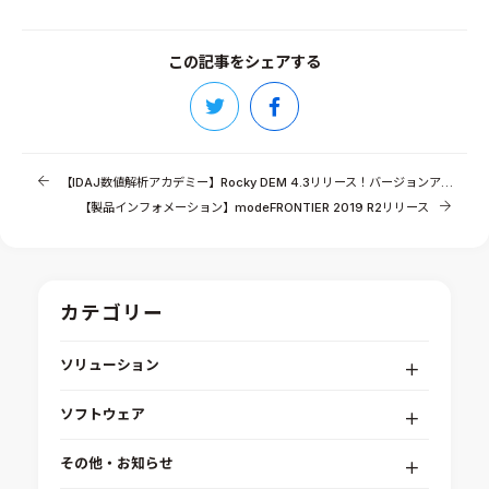
この記事をシェアする
【IDAJ数値解析アカデミー】Rocky DEM 4.3リリース！バージョンアップセミナー開催のご案内
【製品インフォメーション】modeFRONTIER 2019 R2リリース
カテゴリー
ソリューション
デジタルエンジニアリングプラットフォーム
ソフトウェア
RPA（自動化）・最適化・機械学習
Simcenter STAR-CCM+
組込みソフトウェア開発プラットフォーム
その他・お知らせ
Aras Innovator