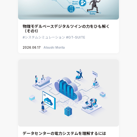
DEMITASNX
Simcenter 3D Acoustics
Rocky
物理モデルベースデジタルツインの力をひも解く
（その1）
CATIA V5 Analysis
システムシミュレーション
GT-SUITE
3DEXPERIENCE SIMULIA
2026.06.17
Atsushi Morita
Ansys EnSight
CADfix
DEP MeshWorks
ennovaCFD
MpCCI
Ansys Granta MI
Ansys Granta Selector
データセンターの電力システムを理解するには