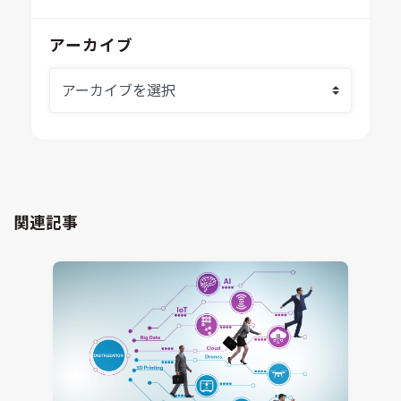
安全性・信頼性分析
イベント情報
EASA
MILS/SILS/HILSプラットフォーム
IDAJからのお知らせ
アーカイブ
modeFRONTIER
システムシミュレーション
採用情報
VOLTA
熱流体解析
Ansys SCADE
構造解析
Ansys medini analyze
電子機器熱設計支援
xMOD
電磁界解析・EMC対策支援
GT-AutoLion
粒子解析
GT-SUITE
設計者CAE
Virtual Environment
関連記事
CAD連携・CAE業務支援
Ansys Fluids
材料選定支援
CONVERGE
MBDプロセス構築コンサルティング
iconCFD
CAEエンジニアリングコンサルティング
SIMULIA Abaqus Unified FEA
音響設計
Simcenter Flotherm
CAE分野におけるAIコンサルティング
Simcenter Flotherm XT
システム構築と開発
Ansys Electronics