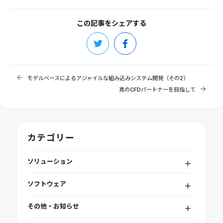
この記事をシェアする
モデルベースによるアジャイルな組み込みシステム開発（その2）
真のCFDパートナーを目指して
カテゴリー
ソリューション
デジタルエンジニアリングプラットフォーム
ソフトウェア
RPA（自動化）・最適化・機械学習
Simcenter STAR-CCM+
組込みソフトウェア開発プラットフォーム
その他・お知らせ
Aras Innovator
安全性・信頼性分析