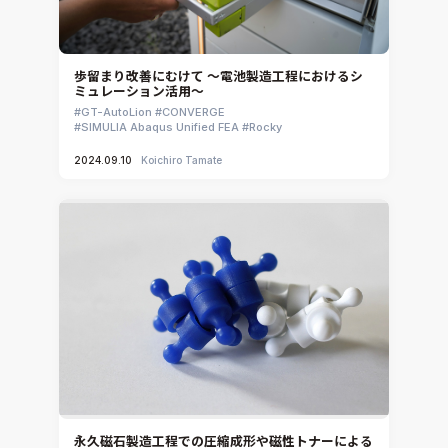
DEMITASNX
Simcenter 3D Acoustics
Rocky
歩留まり改善にむけて ～電池製造工程におけるシ
ミュレーション活用～
CATIA V5 Analysis
GT-AutoLion
CONVERGE
3DEXPERIENCE SIMULIA
SIMULIA Abaqus Unified FEA
Rocky
Ansys EnSight
2024.09.10
Koichiro Tamate
CADfix
DEP MeshWorks
ennovaCFD
MpCCI
Ansys Granta MI
Ansys Granta Selector
永久磁石製造工程での圧縮成形や磁性トナーによる