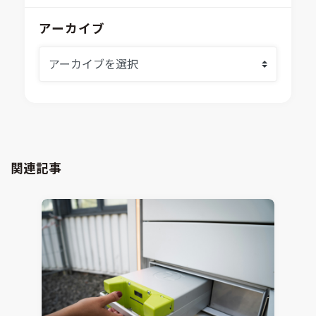
イベント情報
EASA
MILS/SILS/HILSプラットフォーム
IDAJからのお知らせ
アーカイブ
modeFRONTIER
システムシミュレーション
採用情報
VOLTA
熱流体解析
Ansys SCADE
構造解析
Ansys medini analyze
電子機器熱設計支援
xMOD
電磁界解析・EMC対策支援
GT-AutoLion
粒子解析
GT-SUITE
設計者CAE
Virtual Environment
関連記事
CAD連携・CAE業務支援
Ansys Fluids
材料選定支援
CONVERGE
MBDプロセス構築コンサルティング
iconCFD
CAEエンジニアリングコンサルティング
SIMULIA Abaqus Unified FEA
音響設計
Simcenter Flotherm
CAE分野におけるAIコンサルティング
Simcenter Flotherm XT
システム構築と開発
Ansys Electronics