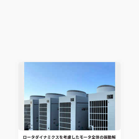
電子機器開発における2大テーマ「EMCと熱」の課
題をワンストップで解決
電子機器熱設計支援
Simcenter Flotherm
2026.07.15
Hiromitsu Nishikori
ロータダイナミクスを考慮したモータ全体の振動解