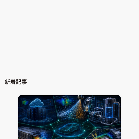
AI時代に求められる次世代半導体パッケージ：シミ
ュレーションが導く熱設計の最適解（その1）
電子機器熱設計支援
Simcenter Flotherm
2026.01.30
Hiromitsu Nishikori
新着記事