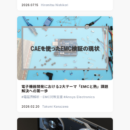
2026.07.15
Hiromitsu Nishikori
Ansys EnSight
CADfix
DEP MeshWorks
ennovaCFD
MpCCI
Ansys Granta MI
Ansys Granta Selector
電子機器開発における2大テーマ「EMCと熱」課題
解決への第一歩
電磁界解析・EMC対策支援
Ansys Electronics
2026.02.20
Takumi Kanazawa