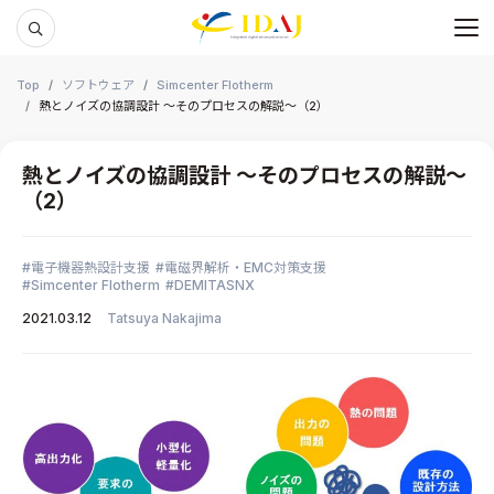
メ
本文までスキップする
Top
ソフトウェア
Simcenter Flotherm
熱とノイズの協調設計 ～そのプロセスの解説～（2）
熱とノイズの協調設計 ～そのプロセスの解説～
（2）
電子機器熱設計支援
電磁界解析・EMC対策支援
Simcenter Flotherm
DEMITASNX
2021.03.12
Tatsuya Nakajima