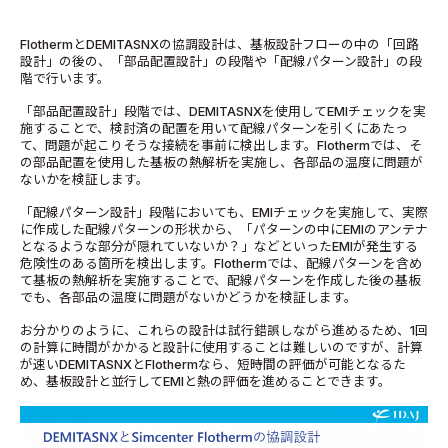
FlothermとDEMITASNXの協調設計は、基板設計フローの中の「回路
設計」の後の、「部品配置設計」の段階や「配線パターン設計」の段
階で行います。
「部品配置設計」段階では、DEMITASNXを使用してEMIチェックを実
施することで、検討済の配置を用いて配線パターンを引くにあたっ
て、問題が起こりそうな接続を事前に検出します。Flothermでは、そ
の部品配置を使用した基板の熱解析を実施し、各部品の温度に問題が
ないかを検証します。
「配線パターン設計」段階においても、EMIチェックを実施して、実際
に作成した配線パターンの形状から、「パターンの中にEMIのアンテナ
となるような部分が隠れていないか？」などといったEMIが発生する
危険性のある箇所を検出します。Flothermでは、配線パターンを含め
て基板の熱解析を実施することで、配線パターンを作成した後の基板
でも、各部品の温度に問題がないかどうかを検証します。
お分かりのように、これらの設計は試行錯誤しながら進めるため、1回
の計算に時間がかかると設計に使用することは難しいのですが、計算
が速いDEMITASNXとFlothermなら、短時間の評価が可能となるた
め、基板設計と並行してEMIと熱の評価を進めることできます。