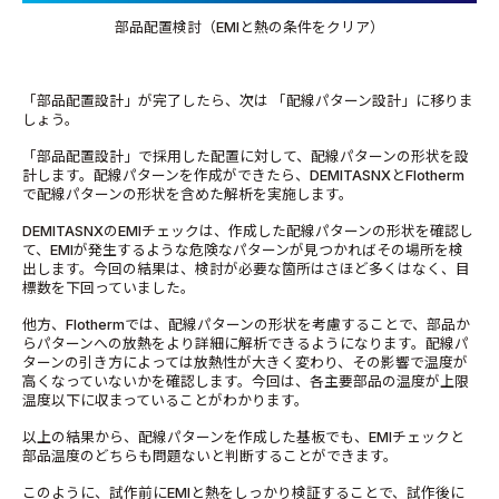
部品配置検討（EMIと熱の条件をクリア）
「部品配置設計」が完了したら、次は 「配線パターン設計」に移りま
しょう。
「部品配置設計」で採用した配置に対して、配線パターンの形状を設
計します。配線パターンを作成ができたら、DEMITASNXとFlotherm
で配線パターンの形状を含めた解析を実施します。
DEMITASNXのEMIチェックは、作成した配線パターンの形状を確認し
て、EMIが発生するような危険なパターンが見つかればその場所を検
出します。今回の結果は、検討が必要な箇所はさほど多くはなく、目
標数を下回っていました。
他方、Flothermでは、配線パターンの形状を考慮することで、部品か
らパターンへの放熱をより詳細に解析できるようになります。配線パ
ターンの引き方によっては放熱性が大きく変わり、その影響で温度が
高くなっていないかを確認します。今回は、各主要部品の温度が上限
温度以下に収まっていることがわかります。
以上の結果から、配線パターンを作成した基板でも、EMIチェックと
部品温度のどちらも問題ないと判断することができます。
このように、試作前にEMIと熱をしっかり検証することで、試作後に