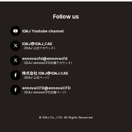
Follow us
IDAJ Youtube channel
IDAJ@IDAJ_CAE
（IDAJ 公式アカウント）
ennovacfd@ennovacfd
（IDAJ ennovaCFD広報アカウント）
株式会社 IDAJ@IDAJ.CAE
（IDAJ 公式ページ）
ennovaCFD@ennovaCFD
（IDAJ ennovaCFD広報ページ）
© IDAJ Co., LTD. All Rights Reserved.