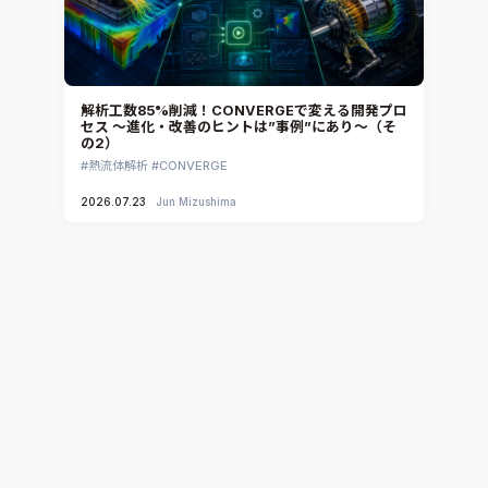
解析工数85%削減！CONVERGEで変える開発プロ
セス ～進化・改善のヒントは”事例”にあり～（そ
の2）
熱流体解析
CONVERGE
2026.07.23
Jun Mizushima