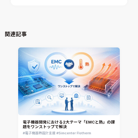
電子機器熱設計支援
xMOD
電磁界解析・EMC対策支援
GT-AutoLion
粒子解析
GT-SUITE
設計者CAE
Virtual Environment
関連記事
CAD連携・CAE業務支援
Ansys Fluids
材料選定支援
CONVERGE
MBDプロセス構築コンサルティング
iconCFD
CAEエンジニアリングコンサルティング
SIMULIA Abaqus Unified FEA
音響設計
Simcenter Flotherm
CAE分野におけるAIコンサルティング
Simcenter Flotherm XT
システム構築と開発
Ansys Electronics
DEMITASNX
Simcenter 3D Acoustics
Rocky
電子機器開発における2大テーマ「EMCと熱」の課
題をワンストップで解決
CATIA V5 Analysis
電子機器熱設計支援
Simcenter Flotherm
3DEXPERIENCE SIMULIA