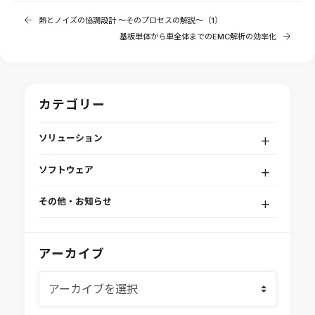
熱とノイズの協調設計 ～そのプロセスの解説～（1）
基板単体から車全体までのEMC解析の効率化
カテゴリー
ソリューション
デジタルエンジニアリングプラットフォーム
ソフトウェア
RPA（自動化）・最適化・機械学習
Simcenter STAR-CCM+
組込みソフトウェア開発プラットフォーム
その他・お知らせ
Aras Innovator
安全性・信頼性分析
イベント情報
EASA
MILS/SILS/HILSプラットフォーム
IDAJからのお知らせ
アーカイブ
modeFRONTIER
システムシミュレーション
採用情報
VOLTA
熱流体解析
Ansys SCADE
構造解析
Ansys medini analyze