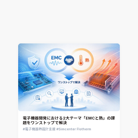
解析工数85%削減！CONVERGEで変える開発プロ
セス ～進化・改善のヒントは”事例”にあり～（そ
の1）
熱流体解析
CONVERGE
2026.07.16
Jun Mizushima
電子機器開発における2大テーマ「EMCと熱」の課
題をワンストップで解決
電子機器熱設計支援
Simcenter Flotherm