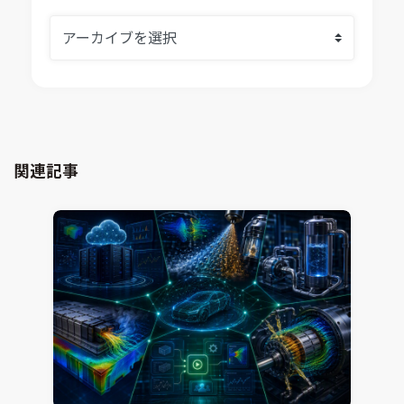
システムシミュレーション
採用情報
VOLTA
熱流体解析
Ansys SCADE
構造解析
Ansys medini analyze
電子機器熱設計支援
xMOD
電磁界解析・EMC対策支援
GT-AutoLion
粒子解析
GT-SUITE
設計者CAE
Virtual Environment
関連記事
CAD連携・CAE業務支援
Ansys Fluids
材料選定支援
CONVERGE
MBDプロセス構築コンサルティング
iconCFD
CAEエンジニアリングコンサルティング
SIMULIA Abaqus Unified FEA
音響設計
Simcenter Flotherm
CAE分野におけるAIコンサルティング
Simcenter Flotherm XT
システム構築と開発
Ansys Electronics
DEMITASNX
Simcenter 3D Acoustics