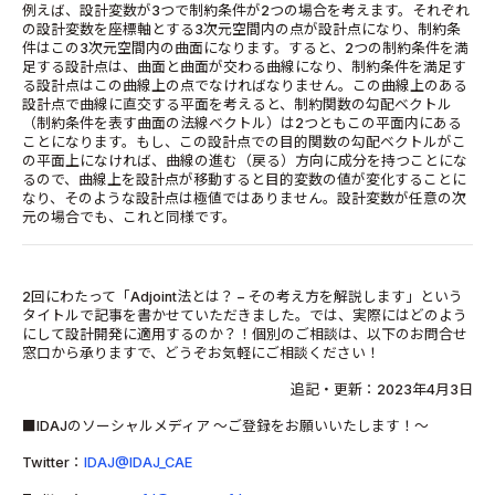
例えば、設計変数が3つで制約条件が2つの場合を考えます。それぞれ
の設計変数を座標軸とする3次元空間内の点が設計点になり、制約条
件はこの3次元空間内の曲面になります。すると、2つの制約条件を満
足する設計点は、曲面と曲面が交わる曲線になり、制約条件を満足す
る設計点はこの曲線上の点でなければなりません。この曲線上のある
設計点で曲線に直交する平面を考えると、制約関数の勾配ベクトル
（制約条件を表す曲面の法線ベクトル）は2つともこの平面内にある
ことになります。もし、この設計点での目的関数の勾配ベクトルがこ
の平面上になければ、曲線の進む（戻る）方向に成分を持つことにな
るので、曲線上を設計点が移動すると目的変数の値が変化することに
なり、そのような設計点は極値ではありません。設計変数が任意の次
元の場合でも、これと同様です。
2回にわたって「Adjoint法とは？ – その考え方を解説します」という
タイトルで記事を書かせていただきました。では、実際にはどのよう
にして設計開発に適用するのか？！個別のご相談は、以下のお問合せ
窓口から承りますで、どうぞお気軽にご相談ください！
追記・更新：2023年4月3日
■IDAJのソーシャルメディア ～ご登録をお願いいたします！～
Twitter：
IDAJ@IDAJ_CAE