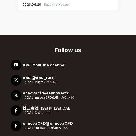
2026.06.29
Kazuhiro Hayashi
Follow us
IDAJ Youtube channel
IDAJ@IDAJ_CAE
（IDAJ 公式アカウント）
ennovacfd@ennovacfd
（IDAJ ennovaCFD広報アカウント）
株式会社 IDAJ@IDAJ.CAE
（IDAJ 公式ページ）
ennovaCFD@ennovaCFD
（IDAJ ennovaCFD広報ページ）