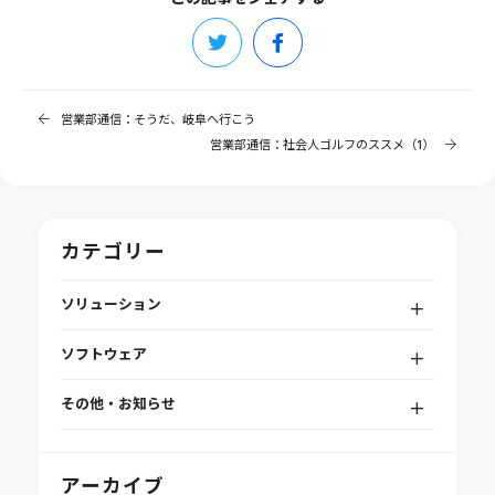
営業部通信：そうだ、岐阜へ行こう
営業部通信：社会人ゴルフのススメ（1）
カテゴリー
ソリューション
デジタルエンジニアリングプラットフォーム
ソフトウェア
RPA（自動化）・最適化・機械学習
Simcenter STAR-CCM+
組込みソフトウェア開発プラットフォーム
その他・お知らせ
Aras Innovator
安全性・信頼性分析
イベント情報
EASA
MILS/SILS/HILSプラットフォーム
IDAJからのお知らせ
アーカイブ
modeFRONTIER