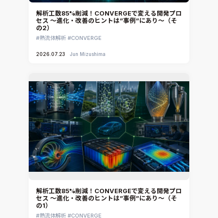
Rocky
解析工数85%削減！CONVERGEで変える開発プロ
セス ～進化・改善のヒントは”事例”にあり～（そ
CATIA V5 Analysis
の2）
3DEXPERIENCE SIMULIA
熱流体解析
CONVERGE
Ansys EnSight
2026.07.23
Jun Mizushima
CADfix
DEP MeshWorks
ennovaCFD
MpCCI
Ansys Granta MI
Ansys Granta Selector
解析工数85%削減！CONVERGEで変える開発プロ
セス ～進化・改善のヒントは”事例”にあり～（そ
の1）
熱流体解析
CONVERGE