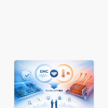
解析工数85%削減！CONVERGEで変える開発プロ
セス ～進化・改善のヒントは”事例”にあり～（そ
の1）
熱流体解析
CONVERGE
2026.07.16
Jun Mizushima