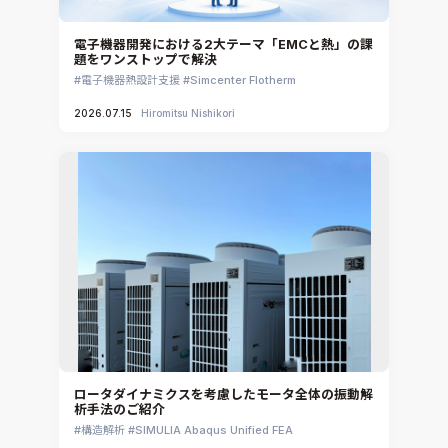
電子機器開発における2大テーマ「EMCと熱」の課
題をワンストップで解決
電子機器熱設計支援
Simcenter Flotherm
2026.07.15
Hiromitsu Nishikori
ロータダイナミクスを考慮したモータ全体の振動解
析手法のご紹介
構造解析
SIMULIA Abaqus Unified FEA