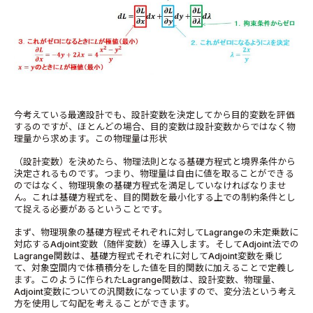
今考えている最適設計でも、設計変数を決定してから目的変数を評価
するのですが、ほとんどの場合、目的変数は設計変数からではなく物
理量から求めます。この物理量は形状
（設計変数）を決めたら、物理法則となる基礎方程式と境界条件から
決定されるものです。つまり、物理量は自由に値を取ることができる
のではなく、物理現象の基礎方程式を満足していなければなりませ
ん。これは基礎方程式を、目的関数を最小化する上での制約条件とし
て捉える必要があるということです。
まず、物理現象の基礎方程式それぞれに対してLagrangeの未定乗数に
対応するAdjoint変数（随伴変数）を導入します。そしてAdjoint法での
Lagrange関数は、基礎方程式それぞれに対してAdjoint変数を乗じ
て、対象空間内で体積積分をした値を目的関数に加えることで定義し
ます。このように作られたLagrange関数は、設計変数、物理量、
Adjoint変数についての汎関数になっていますので、変分法という考え
方を使用して勾配を考えることができます。