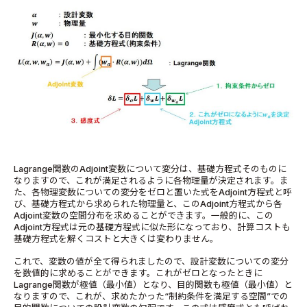
Lagrange関数のAdjoint変数について変分は、基礎方程式そのものに
なりますので、これが満足されるように各物理量が決定されます。ま
た、各物理変数についての変分をゼロと置いた式をAdjoint方程式と呼
び、基礎方程式から求められた物理量と、このAdjoint方程式から各
Adjoint変数の空間分布を求めることができます。一般的に、この
Adjoint方程式は元の基礎方程式に似た形になっており、計算コストも
基礎方程式を解くコストと大きくは変わりません。
これで、変数の値が全て得られましたので、設計変数についての変分
を数値的に求めることができます。これがゼロとなったときに
Lagrange関数が極値（最小値）となり、目的関数も極値（最小値）と
なりますので、これが、求めたかった“制約条件を満足する空間”での