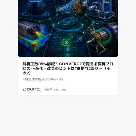
解析工数85%削減！CONVERGEで変える開発プロ
セス ～進化・改善のヒントは”事例”にあり～（そ
の2）
熱流体解析
CONVERGE
2026.07.23
Jun Mizushima