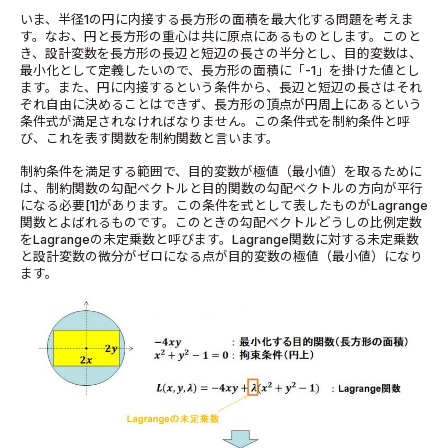
いま、半径1の円に内接する長方形の面積を最大化する問題を考えま
す。なお、円と長方形の重心は共に原点にあるものとします。このと
き、設計変数を長方形の長辺と短辺の長さの半分とし、目的変数は、
最小化として定義したいので、長方形の面積に「-1」を掛けた値とし
ます。また、円に内接するという条件から、長辺と短辺の長さはそれ
ぞれ自由に決めることはできず、長方形の頂点が円周上にあるという
条件式が満足されなければなりません。この条件式を制約条件と呼
び、これを表す関数を制約関数と言います。
制約条件を満足する範囲で、目的変数が極値（最小値）を取るために
は、制約関数の勾配ベクトルと目的関数の勾配ベクトルの方向が平行
になる必要[1]があります。この条件を式として表したものがLagrange
関数とよばれるものです。このときの勾配ベクトルどうしの比例定数
をLagrangeの未定乗数と呼びます。Lagrange関数に対する未定乗数
と設計変数の微分がゼロになる点が目的変数の極値（最小値）になり
ます。