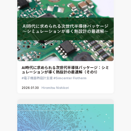
AI時代に求められる次世代半導体パッケージ：シミ
ュレーションが導く熱設計の最適解（その1）
電子機器熱設計支援
Simcenter Flotherm
2026.01.30
Hiromitsu Nishikori