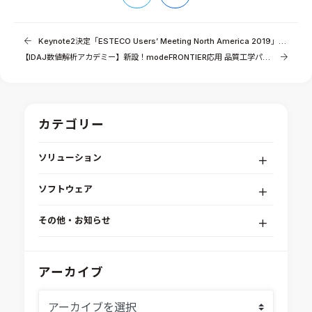
Keynote2決定「ESTECO Users’ Meeting North America 2019」開催のご案内
【IDAJ数値解析アカデミー】新設！modeFRONTIER応用 品質工学パラメータ設計編
カテゴリー
ソリューション
デジタルエンジニアリングプラットフォーム
ソフトウェア
RPA（自動化）・最適化・機械学習
Simcenter STAR-CCM+
組込みソフトウェア開発プラットフォーム
その他・お知らせ
Aras Innovator
安全性・信頼性分析
イベント情報
EASA
MILS/SILS/HILSプラットフォーム
IDAJからのお知らせ
アーカイブ
modeFRONTIER
システムシミュレーション
採用情報
VOLTA
熱流体解析
Ansys SCADE