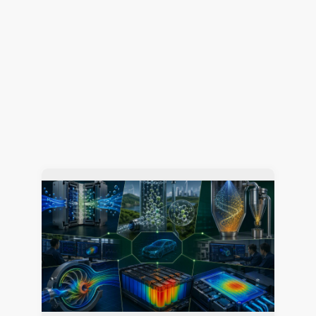
解析工数85%削減！CONVERGEで変える開発プロ
セス ～進化・改善のヒントは”事例”にあり～（そ
の2）
熱流体解析
CONVERGE
2026.07.23
Jun Mizushima