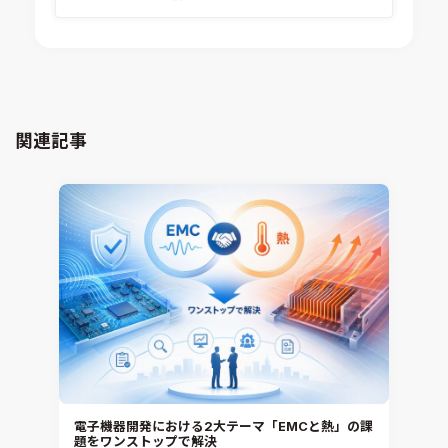
構造解析
Ansys medini analyze
電子機器熱設計支援
xMOD
電磁界解析・EMC対策支援
GT-AutoLion
粒子解析
GT-SUITE
設計者CAE
Virtual Environment
関連記事
CAD連携・CAE業務支援
Ansys Fluids
材料選定支援
CONVERGE
MBDプロセス構築コンサルティング
iconCFD
CAEエンジニアリングコンサルティング
SIMULIA Abaqus Unified FEA
音響設計
Simcenter Flotherm
CAE分野におけるAIコンサルティング
Simcenter Flotherm XT
システム構築と開発
Ansys Electronics
DEMITASNX
Simcenter 3D Acoustics
Rocky
電子機器開発における2大テーマ「EMCと熱」の課
題をワンストップで解決
CATIA V5 Analysis