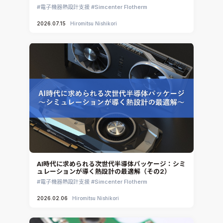
電子機器熱設計支援
Simcenter Flotherm
3DEXPERIENCE SIMULIA
2026.07.15
Hiromitsu Nishikori
Ansys EnSight
CADfix
DEP MeshWorks
ennovaCFD
MpCCI
Ansys Granta MI
Ansys Granta Selector
AI時代に求められる次世代半導体パッケージ：シミ
ュレーションが導く熱設計の最適解（その2）
電子機器熱設計支援
Simcenter Flotherm
2026.02.06
Hiromitsu Nishikori