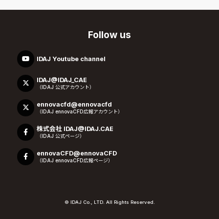
Follow us
IDAJ Youtube channel
IDAJ@IDAJ_CAE
（IDAJ 公式アカウント）
ennovacfd@ennovacfd
（IDAJ ennovaCFD広報アカウント）
株式会社 IDAJ@IDAJ.CAE
（IDAJ 公式ページ）
ennovaCFD@ennovaCFD
（IDAJ ennovaCFD広報ページ）
© IDAJ Co., LTD. All Rights Reserved.