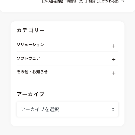
【CFD基礎講座：噴霧編（2）】相変化にかかわる熱
カテゴリー
ソリューション
デジタルエンジニアリングプラットフォーム
ソフトウェア
RPA（自動化）・最適化・機械学習
Simcenter STAR-CCM+
組込みソフトウェア開発プラットフォーム
その他・お知らせ
Aras Innovator
安全性・信頼性分析
イベント情報
EASA
MILS/SILS/HILSプラットフォーム
IDAJからのお知らせ
アーカイブ
modeFRONTIER
システムシミュレーション
採用情報
VOLTA
熱流体解析
Ansys SCADE
構造解析
Ansys medini analyze
電子機器熱設計支援
xMOD
電磁界解析・EMC対策支援