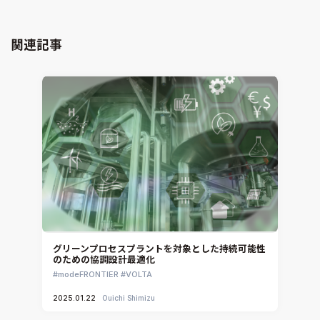
GT-AutoLion
粒子解析
GT-SUITE
設計者CAE
Virtual Environment
関連記事
CAD連携・CAE業務支援
Ansys Fluids
材料選定支援
CONVERGE
MBDプロセス構築コンサルティング
iconCFD
CAEエンジニアリングコンサルティング
SIMULIA Abaqus Unified FEA
音響設計
Simcenter Flotherm
CAE分野におけるAIコンサルティング
Simcenter Flotherm XT
システム構築と開発
Ansys Electronics
DEMITASNX
Simcenter 3D Acoustics
Rocky
グリーンプロセスプラントを対象とした持続可能性
のための協調設計最適化
CATIA V5 Analysis
modeFRONTIER
VOLTA
3DEXPERIENCE SIMULIA
2025.01.22
Ouichi Shimizu
Ansys EnSight