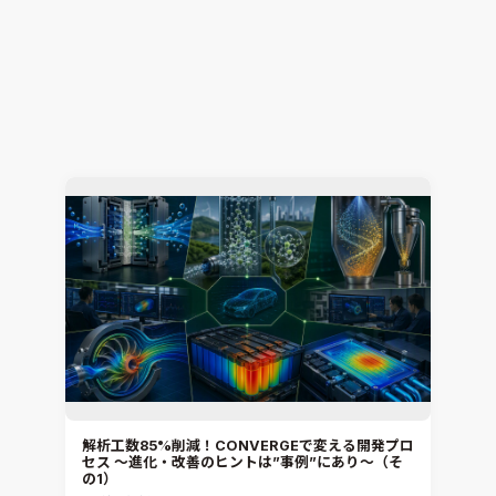
解析工数85%削減！CONVERGEで変える開発プロ
セス ～進化・改善のヒントは”事例”にあり～（そ
の2）
熱流体解析
CONVERGE
2026.07.23
Jun Mizushima
解析工数85%削減！CONVERGEで変える開発プロ
セス ～進化・改善のヒントは”事例”にあり～（そ
の1）