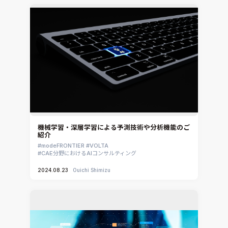
CADfix
DEP MeshWorks
ennovaCFD
MpCCI
Ansys Granta MI
Ansys Granta Selector
機械学習・深層学習による予測技術や分析機能のご
紹介
modeFRONTIER
VOLTA
CAE分野におけるAIコンサルティング
2024.08.23
Ouichi Shimizu