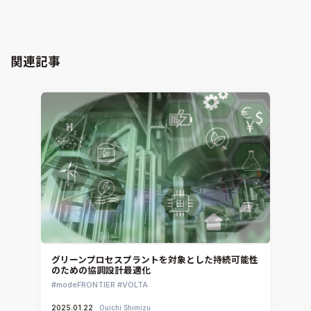
xMOD
電磁界解析・EMC対策支援
GT-AutoLion
粒子解析
GT-SUITE
設計者CAE
Virtual Environment
関連記事
CAD連携・CAE業務支援
Ansys Fluids
材料選定支援
CONVERGE
MBDプロセス構築コンサルティング
iconCFD
CAEエンジニアリングコンサルティング
SIMULIA Abaqus Unified FEA
音響設計
Simcenter Flotherm
CAE分野におけるAIコンサルティング
Simcenter Flotherm XT
システム構築と開発
Ansys Electronics
DEMITASNX
Simcenter 3D Acoustics
Rocky
グリーンプロセスプラントを対象とした持続可能性
のための協調設計最適化
CATIA V5 Analysis
modeFRONTIER
VOLTA
3DEXPERIENCE SIMULIA
2025.01.22
Ouichi Shimizu