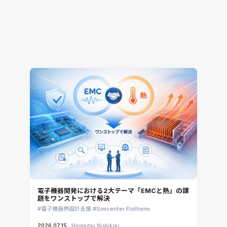
解析工数85%削減！CONVERGEで変える開発プロ
セス ～進化・改善のヒントは”事例”にあり～（そ
の1）
熱流体解析
CONVERGE
2026.07.16
Jun Mizushima
電子機器開発における2大テーマ「EMCと熱」の課
題をワンストップで解決
電子機器熱設計支援
Simcenter Flotherm
2026.07.15
Hiromitsu Nishikori