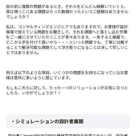
目の前に複数の問題があるとき、それらをどんどん紐解いていくと、
実は根っこにある課題はたった数個だったというご経験はありません
でしょうか？
私は、コンサルティングエンジニアでもありますので、お客様が設計
現場で抱えている問題をお聞きして、それを課題へと落とし込む作業
をご一緒にさせていただくことが多々あります。一見すると複雑で、
どこから手を付けて良いやら・・・といった問題でも、丁寧に分解す
ることで解決可能な課題として浮き彫りになることは決して珍しいこ
とではありません。
例えば以下のような項目。いくつかの問題をお持ちになっているお客
様は意外に多いように感じています。
もしもこれらに対して、たった一つのソリューションがお役に立つと
したら、いかがでしょうか？！
・シミュレーションの設計者展開
-設計者にmodeFRONTIERの機械学習技術を利用させたいが、設計者