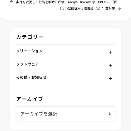
条件を変更して性能を瞬時に評価！Ansys Discovery EXPLORE（探索）ステージ
【CFD基礎講座：噴霧編（3）】蒸気圧
カテゴリー
ソリューション
デジタルエンジニアリングプラットフォーム
ソフトウェア
RPA（自動化）・最適化・機械学習
Simcenter STAR-CCM+
組込みソフトウェア開発プラットフォーム
その他・お知らせ
Aras Innovator
安全性・信頼性分析
イベント情報
EASA
MILS/SILS/HILSプラットフォーム
IDAJからのお知らせ
アーカイブ
modeFRONTIER
システムシミュレーション
採用情報
VOLTA
熱流体解析
Ansys SCADE
構造解析
Ansys medini analyze
電子機器熱設計支援