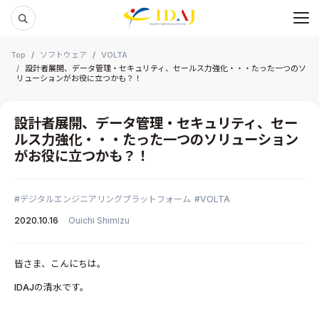
メ
本文までスキップする
Top
ソフトウェア
VOLTA
設計者展開、データ管理・セキュリティ、セールス力強化・・・たった一つのソ
リューションがお役に立つかも？！
設計者展開、データ管理・セキュリティ、セー
ルス力強化・・・たった一つのソリューション
がお役に立つかも？！
デジタルエンジニアリングプラットフォーム
VOLTA
2020.10.16
Ouichi Shimizu
皆さま、こんにちは。
IDAJの清水です。