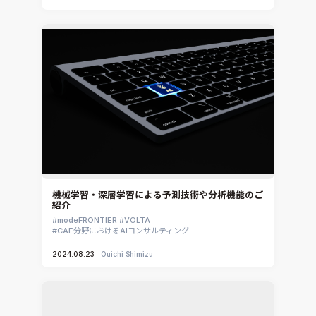
Ansys EnSight
CADfix
DEP MeshWorks
ennovaCFD
MpCCI
Ansys Granta MI
Ansys Granta Selector
機械学習・深層学習による予測技術や分析機能のご
紹介
modeFRONTIER
VOLTA
CAE分野におけるAIコンサルティング
2024.08.23
Ouichi Shimizu