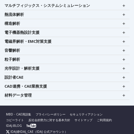
マルチフィジックス・システムシミュレーション
熱流体解析
構造解析
電子機器熱設計支援
電磁界解析・EMC対策支援
音響解析
粒子解析
光学設計・解析支援
設計者CAE
CAD連携・CAE業務支援
材料データ管理
MBD・CAE用語集
プライバシーポリシー
セキュリティアクション
コピーライト
反社会的勢力に対する基本方針
サイトマップ
ご利用規約
IDAJ-BLOG
IDAJ@IDAJ_CAE
（IDAJ 公式アカウント）