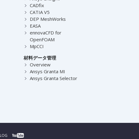
CADfix
CATIA V5
DEP MeshWorks
EASA
ennovaCFD for
OpenFOAM
MpCCI
材料データ管理
Overview
Ansys Granta MI
Ansys Granta Selector
BLOG