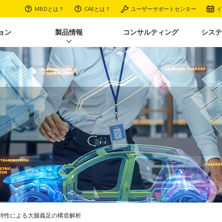
MBDとは？
CAEとは？
ユーザーサポートセンター
イ
ョン
製品情報
コンサルティング
システ
特性による大腿義足の構造解析​