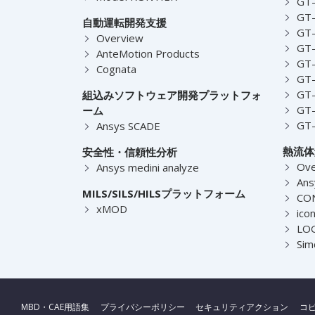
GT-
GT-
自動運転開発支援
GT-
Overview
GT
AnteMotion Products
GT
Cognata
GT
GT
組込みソフトウェア開発プラットフォ
GT
ーム
GT
Ansys SCADE
熱流体
安全性・信頼性分析
Ove
Ansys medini analyze
Ans
MILS/SILS/HILSプラットフォーム
CO
xMOD
ico
LOG
Sim
MBD・CAE用語集
プライバシーポリシー
セキュリティアクション
コ