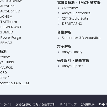
Auto-3DFlow
電磁界解析・EMC対策支援
AutoLion
Overview
AutoLion 3D
Ansys Electronics
-xCHEM
CST Studio Suite
-TAITherm
DEMITASNX
-POWER-xRT
-3DMBD
音響解析
-PowerForge
Simcenter 3D Acoustics
-FEMAG
粒子解析
解析
Ansys Rocky
rview
光学設計・解析支援
ys Fluids
Ansys Optics
NVERGE
nCFD
Esoft
center STAR-CCM+
ピーライト
反社会的勢力に対する基本方針
サイトマップ
ご利用規約
IDAJ-