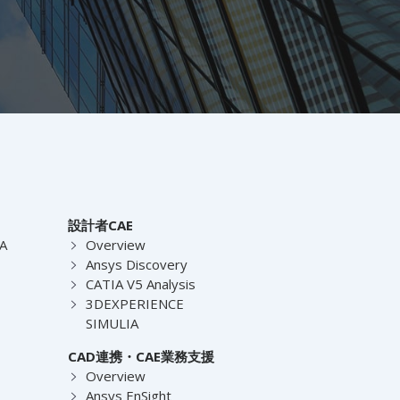
設計者CAE
EA
Overview
Ansys Discovery
CATIA V5 Analysis
3DEXPERIENCE
SIMULIA
CAD連携・CAE業務支援
Overview
Ansys EnSight