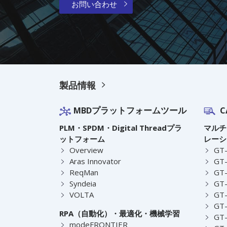
お問い合わせ
製品情報
MBDプラットフォームツール
C
PLM・SPDM・Digital Threadプラ
マルチ
ットフォーム
レーシ
Overview
GT
Aras Innovator
GT-
ReqMan
GT-
Syndeia
GT
VOLTA
GT-
GT-
RPA（自動化）・最適化・機械学習
GT
modeFRONTIER