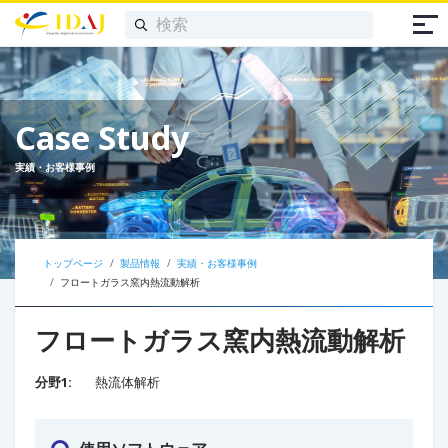
Case Study
実績・お客様事例
トップページ
製品情報
実績・お客様事例
フロートガラス窯内熱流動解析
フロートガラス窯内熱流動解析
分野1:
熱流体解析