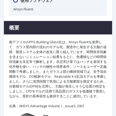
使用ソフトウェア
Ansys Fluent
概要
南アフリカのPFG Building Glass社は、Ansys Fluentを使用し
て、ガラス窯内部の流れのモデル化、製造中に発生する欠陥の追
跡、製造システム全体の改良に取り組んでいます。時間依存現象
を含まないシミュレーション結果をもとに、色遷移などの時間依
存現象を非定常で解析します。非定常計算ではバッチを表現する
化学種を使い、バッチの物性や境界条件、ソースをユーザー定義
関数で考慮しました。またガラス上部の燃焼領域では、非予混合
燃焼モデル、DO輻射モデル、Realizable k-ε乱流モデルを考慮し
ました。さらに清澄段階で気泡による欠陥要因を推定するため、
分散相モデル(DPM)を活用し、欠陥が発生しそうな位置の特定を
しました。CFDモデルの活用で高品質のガラスを低価格で製造し
ながら、窯炉の長寿命性も維持することに成功しています。
出典：ANSYS Advantage VolumeⅠ, Issue3, 2007