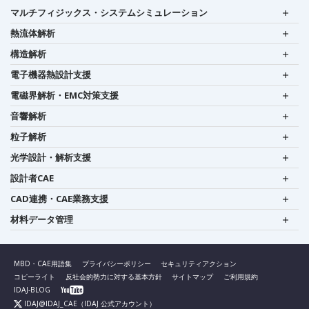
マルチフィジックス・システムシミュレーション
熱流体解析
構造解析
電子機器熱設計支援
電磁界解析・EMC対策支援
音響解析
粒子解析
光学設計・解析支援
設計者CAE
CAD連携・CAE業務支援
材料データ管理
MBD・CAE用語集
プライバシーポリシー
セキュリティアクション
コピーライト
反社会的勢力に対する基本方針
サイトマップ
ご利用規約
IDAJ-BLOG
IDAJ@IDAJ_CAE
（IDAJ 公式アカウント）