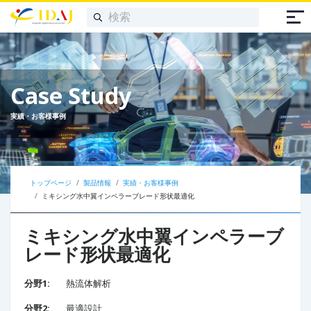
Case Study
実績・お客様事例
トップページ
製品情報
実績・お客様事例
ミキシング水中翼インペラーブレード形状最適化
ミキシング水中翼インペラーブ
レード形状最適化
分野1:
熱流体解析
分野2:
最適設計