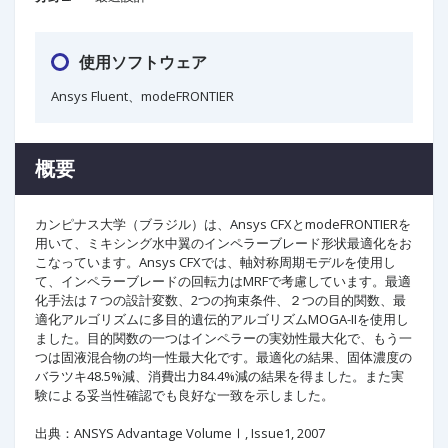
使用ソフトウェア
Ansys Fluent、modeFRONTIER
概要
カンピナス大学（ブラジル）は、Ansys CFXとmodeFRONTIERを
用いて、ミキシング水中翼のインペラーブレード形状最適化をお
こなっています。Ansys CFXでは、軸対称周期モデルを使用し
て、インペラーブレードの回転力はMRFで考慮しています。最適
化手法は７つの設計変数、2つの拘束条件、２つの目的関数、最
適化アルゴリズムに多目的遺伝的アルゴリズムMOGA-IIを使用し
ました。目的関数の一つはインペラーの実効性最大化で、もう一
つは固液混合物の均一性最大化です。最適化の結果、固体濃度の
バラツキ48.5%減、消費出力84.4%減の結果を得ました。また実
験による妥当性確認でも良好な一致を示しました。
出典：ANSYS Advantage VolumeⅠ, Issue1, 2007