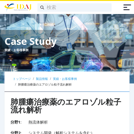
Case Study
実績・お客様事例
トップページ
製品情報
実績・お客様事例
肺腫瘍治療薬のエアロゾル粒子流れ解析
肺腫瘍治療薬のエアロゾル粒子
流れ解析
分野1:
熱流体解析
分野2:
システム開発（解析システムを含む）