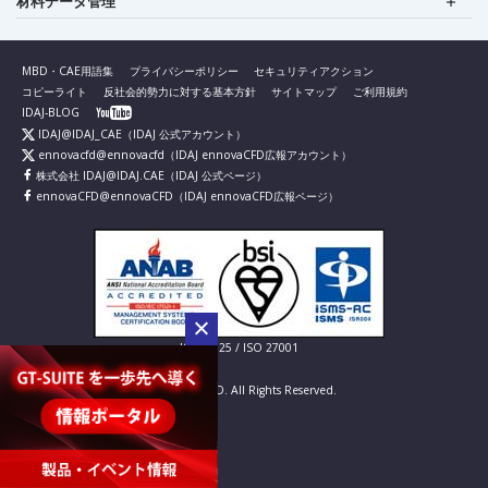
材料データ管理
MBD・CAE用語集
プライバシーポリシー
セキュリティアクション
コピーライト
反社会的勢力に対する基本方針
サイトマップ
ご利用規約
IDAJ-BLOG
IDAJ@IDAJ_CAE
（IDAJ 公式アカウント）
ennovacfd@ennovacfd
（IDAJ ennovaCFD広報アカウント）
株式会社 IDAJ@IDAJ.CAE
（IDAJ 公式ページ）
ennovaCFD@ennovaCFD
（IDAJ ennovaCFD広報ページ）
IS 826725 / ISO 27001
© IDAJ Co., LTD. All Rights Reserved.