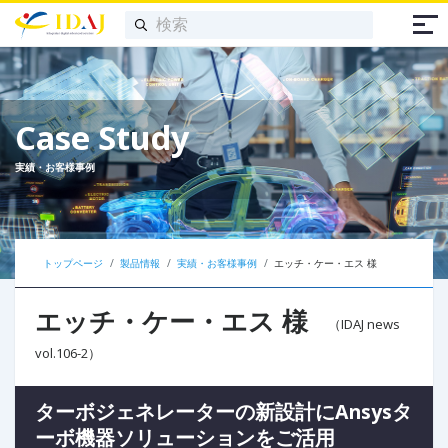
Case Study
実績・お客様事例
トップページ
製品情報
実績・お客様事例
エッチ・ケー・エス 様
エッチ・ケー・エス 様
（IDAJ news
vol.106-2）
ターボジェネレーターの新設計にAnsysタ
ーボ機器ソリューションをご活用