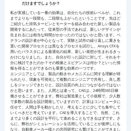
だけますでしょうか？
私が実感している一番の効果は、自分たちの技術レベルが、これ
までよりも一段階も、二段階も上がったということです。先ほど
ご紹介した排気タービンとモーターを組み合わせた新しい製品を
開発するにあたって、従来型の手法であれば、新しいデザインが
生まれるには相当な時間がかかったのではないかと思います。ベ
テランの設計者が中心となって、実験と試作の繰り返しに重きを
置いた開発プロセスとは異なるプロセスを試行し、Ansys CFXを
用いたパラスタによる最適化の結果、新しい発想が生まれるきっ
かけになりました。また、自分が行った設計に対して、それを十
分に検討できたのか？その根拠とエビデンスは何か？といった情
報を得ることができるのも重要な効果の一つです。
エンジニアとしては、製品の動きやメカニズムに関する理解が得
られたり、現象を可視化して複数のエンジニアで共有し、良し悪
しをジャッジできたりと、設計品質の向上につながるのではない
かと思います。また、人間とは違って、CAEは、24時間365日稼
働させることができます。弊社は製造業として小規模で、少人数
で多数の製品を設計開発していますので、計算はコンピュータに
任せて、人間は手を動かしたり、考えることに少しでも集中して
いくべきだと考えています。CAEを導入することで、当然、これ
までより多くの設計を平行して進めることもできるはずです。さ
らに、弊社がシミュレーションを活用していることが後押しにも
なり、自動車メーカー様との共同研究にも繋げることができまし