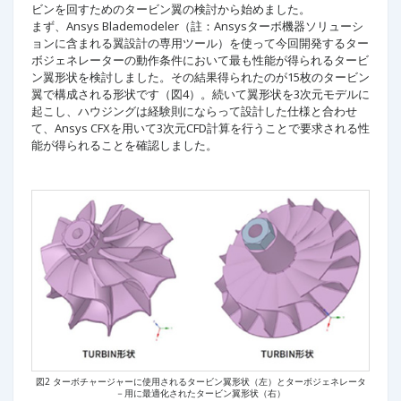
ビンを回すためのタービン翼の検討から始めました。
まず、Ansys Blademodeler（註：Ansysターボ機器ソリューシ
ョンに含まれる翼設計の専用ツール）を使って今回開発するター
ボジェネレーターの動作条件において最も性能が得られるタービ
ン翼形状を検討しました。その結果得られたのが15枚のタービン
翼で構成される形状です（図4）。続いて翼形状を3次元モデルに
起こし、ハウジングは経験則にならって設計した仕様と合わせ
て、Ansys CFXを用いて3次元CFD計算を行うことで要求される性
能が得られることを確認しました。
図2 ターボチャージャーに使用されるタービン翼形状（左）とターボジェネレータ
－用に最適化されたタービン翼形状（右）