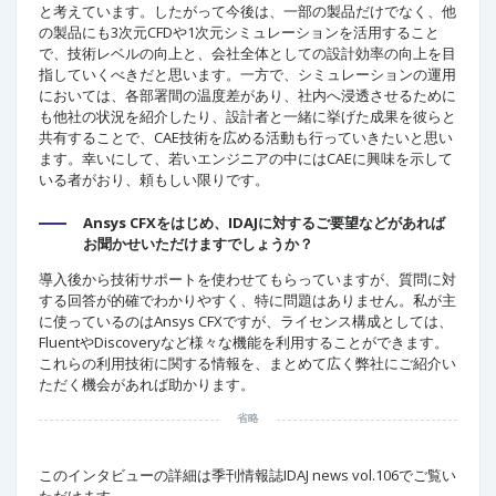
と考えています。したがって今後は、一部の製品だけでなく、他
の製品にも3次元CFDや1次元シミュレーションを活用すること
で、技術レベルの向上と、会社全体としての設計効率の向上を目
指していくべきだと思います。一方で、シミュレーションの運用
においては、各部署間の温度差があり、社内へ浸透させるために
も他社の状況を紹介したり、設計者と一緒に挙げた成果を彼らと
共有することで、CAE技術を広める活動も行っていきたいと思い
ます。幸いにして、若いエンジニアの中にはCAEに興味を示して
いる者がおり、頼もしい限りです。
Ansys CFXをはじめ、IDAJに対するご要望などがあれば
お聞かせいただけますでしょうか？
導入後から技術サポートを使わせてもらっていますが、質問に対
する回答が的確でわかりやすく、特に問題はありません。私が主
に使っているのはAnsys CFXですが、ライセンス構成としては、
FluentやDiscoveryなど様々な機能を利用することができます。
これらの利用技術に関する情報を、まとめて広く弊社にご紹介い
ただく機会があれば助かります。
省略
このインタビューの詳細は季刊情報誌IDAJ news vol.106でご覧い
ただけます。