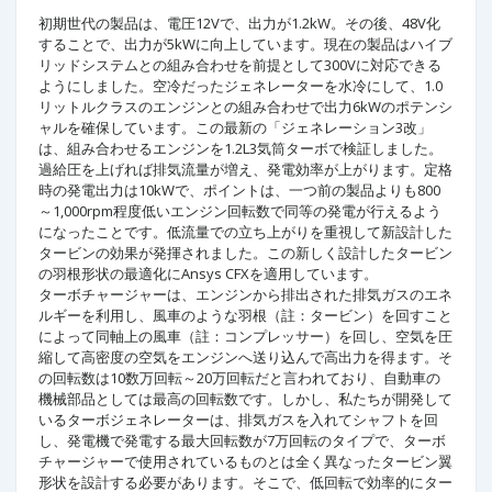
初期世代の製品は、電圧12Vで、出力が1.2kW。その後、48V化
することで、出力が5kWに向上しています。現在の製品はハイブ
リッドシステムとの組み合わせを前提として300Vに対応できる
ようにしました。空冷だったジェネレーターを水冷にして、1.0
リットルクラスのエンジンとの組み合わせで出力6kWのポテンシ
ャルを確保しています。この最新の「ジェネレーション3改」
は、組み合わせるエンジンを1.2L3気筒ターボで検証しました。
過給圧を上げれば排気流量が増え、発電効率が上がります。定格
時の発電出力は10kWで、ポイントは、一つ前の製品よりも800
～1,000rpm程度低いエンジン回転数で同等の発電が行えるよう
になったことです。低流量での立ち上がりを重視して新設計した
タービンの効果が発揮されました。この新しく設計したタービン
の羽根形状の最適化にAnsys CFXを適用しています。
ターボチャージャーは、エンジンから排出された排気ガスのエネ
ルギーを利用し、風車のような羽根（註：タービン）を回すこと
によって同軸上の風車（註：コンプレッサー）を回し、空気を圧
縮して高密度の空気をエンジンへ送り込んで高出力を得ます。そ
の回転数は10数万回転～20万回転だと言われており、自動車の
機械部品としては最高の回転数です。しかし、私たちが開発して
いるターボジェネレーターは、排気ガスを入れてシャフトを回
し、発電機で発電する最大回転数が7万回転のタイプで、ターボ
チャージャーで使用されているものとは全く異なったタービン翼
形状を設計する必要があります。そこで、低回転で効率的にター