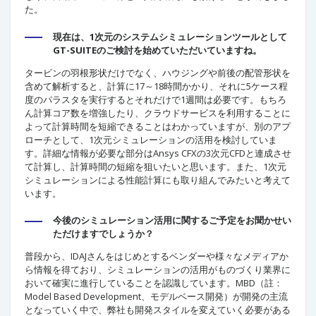
た。
現在は、1次元のシステムシミュレーションツールとして
GT-SUITEのご検討を始めていただいていますね。
タービンの羽根形状だけでなく、ハウジングや前後の配管形状を
含めて解析すると、計算に17～18時間かかり、それに5ケース程
度のパラスタを実行するとそれだけで1週間は必要です。もちろ
ん計算コア数を増強したり、クラウドサービスを利用することに
よって計算時間を短縮できることはわかっていますが、別のアプ
ローチとして、1次元シミュレーションの活用を検討していま
す。詳細な情報が必要な部分はAnsys CFXの3次元CFDと連成させ
て計算し、計算時間の短縮を狙いたいと思います。また、1次元
シミュレーションによる性能計算にも取り組んでみたいと考えて
います。
今後のシミュレーション活用に関するご予定をお聞かせい
ただけますでしょうか？
普段から、IDAJさんをはじめとするベンダーや様々なメディアか
ら情報を得ており、シミュレーションの活用がものづくり業界に
おいて確実に進行していることを認識しています。MBD（註：
Model Based Development、モデルベース開発）が開発の主流
となっていく中で、弊社も開発スタイルを変えていく必要がある