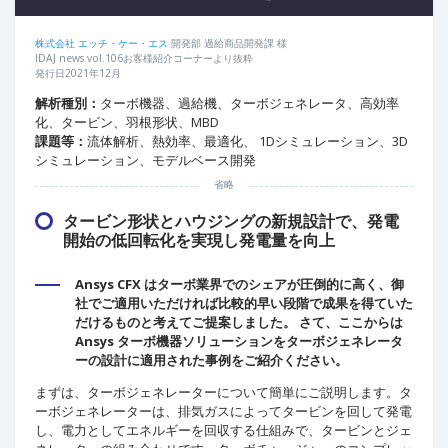
株式会社 エッチ・ケー・エス
開発部 過給商品開発課 様
IDAJ news vol.106お客様紹介コーナーより抜粋
発行日2021年12月
解析種別：
ターボ機器、過給機、ターボジェネレータ、高効率
化、タービン、羽根形状、MBD
課題等：
流体解析、熱効率、最適化、 1Dシミュレーション、3D
シミュレーション、モデルベース開発
省略
タービン形状とハウジングの新規設計で、発電
開始の低回転化を実現し発電量を向上
Ansys CFX はターボ業界でのシェアが圧倒的に高く、御
社でご適用いただければ比較的早い段階で成果を得ていた
だけるものと考えてご提案しました。 さて、ここからは
Ansys ターボ機器ソリューションをターボジェネレータ
ーの設計に適用された事例をご紹介ください。
まずは、ターボジェネレーターについて簡単にご説明します。タ
ーボジェネレーターは、排気ガスによってタービンを回して発電
し、電力としてエネルギーを回収する仕組みで、タービンとジェ