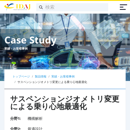
Case Study
実績・お客様事例
トップページ
製品情報
実績・お客様事例
サスペンションジオメトリ変更による乗り心地最適化
サスペンションジオメトリ変更
による乗り心地最適化
分野1:
機構解析
分野2:
最適設計