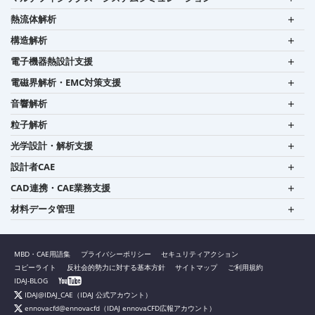
熱流体解析
構造解析
電子機器熱設計支援
電磁界解析・EMC対策支援
音響解析
粒子解析
光学設計・解析支援
設計者CAE
CAD連携・CAE業務支援
材料データ管理
MBD・CAE用語集
プライバシーポリシー
セキュリティアクション
コピーライト
反社会的勢力に対する基本方針
サイトマップ
ご利用規約
IDAJ-BLOG
IDAJ@IDAJ_CAE
（IDAJ 公式アカウント）
ennovacfd@ennovacfd
（IDAJ ennovaCFD広報アカウント）