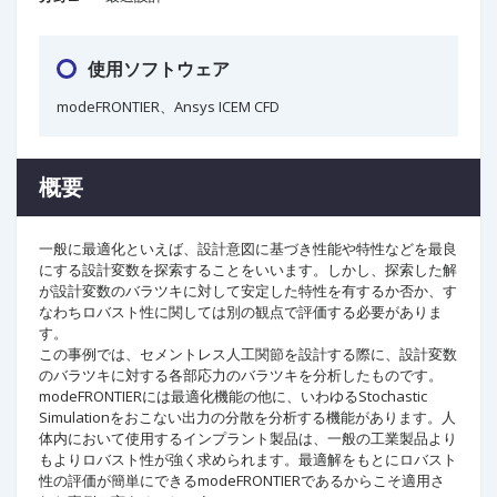
使用ソフトウェア
modeFRONTIER、Ansys ICEM CFD
概要
一般に最適化といえば、設計意図に基づき性能や特性などを最良
にする設計変数を探索することをいいます。しかし、探索した解
が設計変数のバラツキに対して安定した特性を有するか否か、す
なわちロバスト性に関しては別の観点で評価する必要がありま
す。
この事例では、セメントレス人工関節を設計する際に、設計変数
のバラツキに対する各部応力のバラツキを分析したものです。
modeFRONTIERには最適化機能の他に、いわゆるStochastic
Simulationをおこない出力の分散を分析する機能があります。人
体内において使用するインプラント製品は、一般の工業製品より
もよりロバスト性が強く求められます。最適解をもとにロバスト
性の評価が簡単にできるmodeFRONTIERであるからこそ適用さ