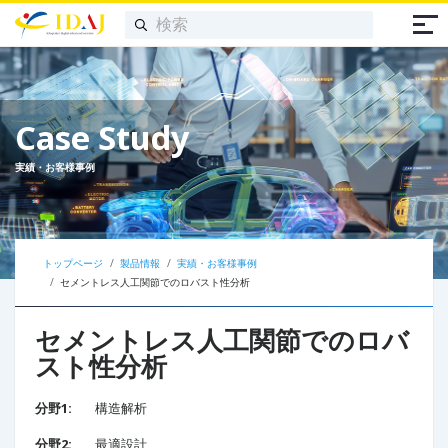
Case Study
実績・お客様事例
トップページ
製品情報
実績・お客様事例
セメントレス人工関節でのロバスト性分析
セメントレス人工関節でのロバ
スト性分析
分野1:
構造解析
分野2:
最適設計