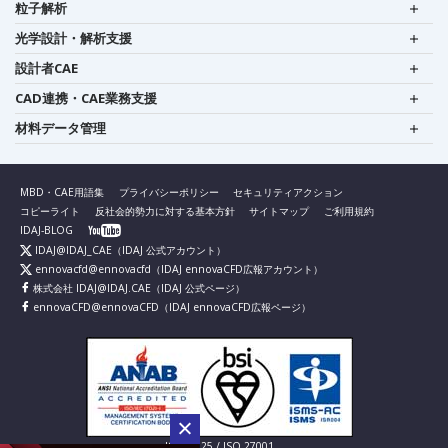
粒子解析
光学設計・解析支援
設計者CAE
CAD連携・CAE業務支援
材料データ管理
MBD・CAE用語集
プライバシーポリシー
セキュリティアクション
コピーライト
反社会的勢力に対する基本方針
サイトマップ
ご利用規約
IDAJ-BLOG
IDAJ@IDAJ_CAE
（IDAJ 公式アカウント）
ennovacfd@ennovacfd
（IDAJ ennovaCFD広報アカウント）
株式会社 IDAJ@IDAJ.CAE
（IDAJ 公式ページ）
ennovaCFD@ennovaCFD
（IDAJ ennovaCFD広報ページ）
IS 826725 / ISO 27001