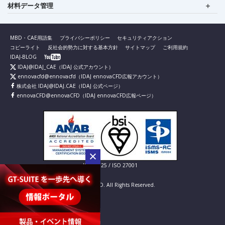
材料データ管理
MBD・CAE用語集
プライバシーポリシー
セキュリティアクション
コピーライト
反社会的勢力に対する基本方針
サイトマップ
ご利用規約
IDAJ-BLOG
IDAJ@IDAJ_CAE
（IDAJ 公式アカウント）
ennovacfd@ennovacfd
（IDAJ ennovaCFD広報アカウント）
株式会社 IDAJ@IDAJ.CAE
（IDAJ 公式ページ）
ennovaCFD@ennovaCFD
（IDAJ ennovaCFD広報ページ）
IS 826725 / ISO 27001
© IDAJ Co., LTD. All Rights Reserved.