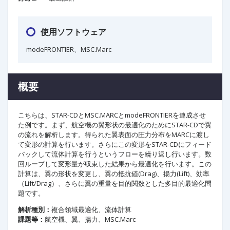
使用ソフトウェア
modeFRONTIER、MSC.Marc
概要
こちらは、STAR-CDとMSC.MARCとmodeFRONTIERを連成させ
た例です。まず、航空機の翼形状の最適化のためにSTAR-CDで翼
の流れを解析します。得られた翼表面の圧力分布をMARCに渡し
て変形の計算を行います。さらにこの変形をSTAR-CDにフィード
バックして流体計算を行うというフローを繰り返し行います。数
回ループして変形量が収束した結果から最適化を行います。この
計算は、翼の形状を変更し、翼の抵抗値(Drag)、揚力(Lift)、効率
（Lift/Drag）、さらに翼の重量を目的関数とした多目的最適化問
題です。
解析種別：
複合領域最適化、流体計算
課題等：
航空機、翼、揚力、MSC.Marc