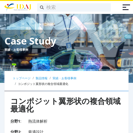
Case Study
実績・お客様事例
トップページ
製品情報
実績・お客様事例
コンポジット翼形状の複合領域最適化
コンポジット翼形状の複合領域
最適化
分野1:
熱流体解析
分野2:
最適設計