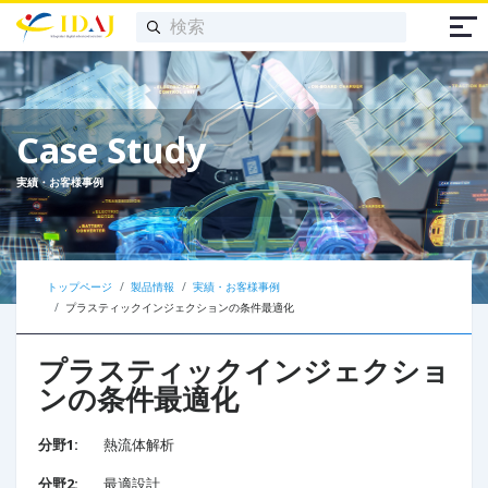
Case Study
実績・お客様事例
トップページ
製品情報
実績・お客様事例
プラスティックインジェクションの条件最適化
プラスティックインジェクショ
ンの条件最適化
分野1:
熱流体解析
分野2:
最適設計