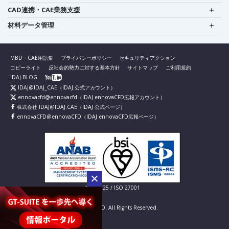
CAD連携・CAE業務支援
材料データ管理
MBD・CAE用語集
プライバシーポリシー
セキュリティアクション
コピーライト
反社会的勢力に対する基本方針
サイトマップ
ご利用規約
IDAJ-BLOG
IDAJ@IDAJ_CAE
（IDAJ 公式アカウント）
ennovacfd@ennovacfd
（IDAJ ennovaCFD広報アカウント）
株式会社 IDAJ@IDAJ.CAE
（IDAJ 公式ページ）
ennovaCFD@ennovaCFD
（IDAJ ennovaCFD広報ページ）
IS 826725 / ISO 27001
© IDAJ Co., LTD. All Rights Reserved.