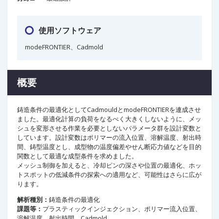
使用ソフトウェア
modeFRONTIER、Cadmold
概要
鋳造条件の最適化としてCadmouldとmodeFRONTIERを連成させ
ました。最適化計算の負荷をなるべく大きくしないように、メッ
シュを変形させる作業を必要としないパラメータ群を設計変数と
しています。設計変数はポリマーの流入位置、溶解温度、射出時
間、鋳型温度とし、成型物の温度偏差やせん断応力値などを目的
関数として最適な成型条件を求めました。
メッシュ制御を加えると、冷却ピンの深さや位置の最適化、ホッ
トスポットの低減条件の探索への適用など、可能性はさらに広が
ります。
解析種別：
鋳造条件の最適化
課題等：
プラスティックインジェクション、ポリマー流入位置、
溶解温度、射出時間、Cadmold