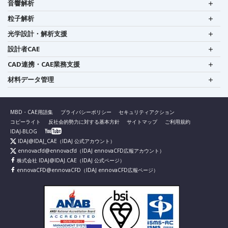
音響解析
粒子解析
光学設計・解析支援
設計者CAE
CAD連携・CAE業務支援
材料データ管理
MBD・CAE用語集
プライバシーポリシー
セキュリティアクション
コピーライト
反社会的勢力に対する基本方針
サイトマップ
ご利用規約
IDAJ-BLOG
IDAJ@IDAJ_CAE
（IDAJ 公式アカウント）
ennovacfd@ennovacfd
（IDAJ ennovaCFD広報アカウント）
株式会社 IDAJ@IDAJ.CAE
（IDAJ 公式ページ）
ennovaCFD@ennovaCFD
（IDAJ ennovaCFD広報ページ）