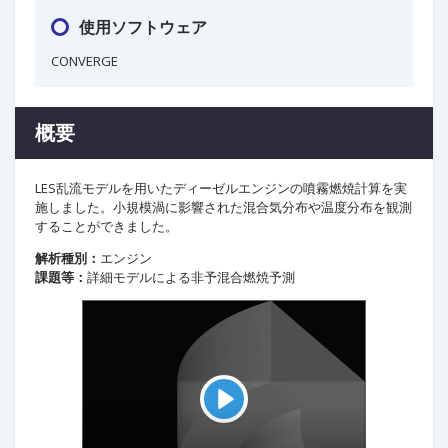
使用ソフトウェア
CONVERGE
概要
LES乱流モデルを用いたディーゼルエンジンの噴霧燃焼計算を実
施しました。小規模渦に影響された混合気分布や温度分布を観測
することができました。
解析種別：
エンジン
課題等：
詳細モデルによる非予混合燃焼予測
P
l