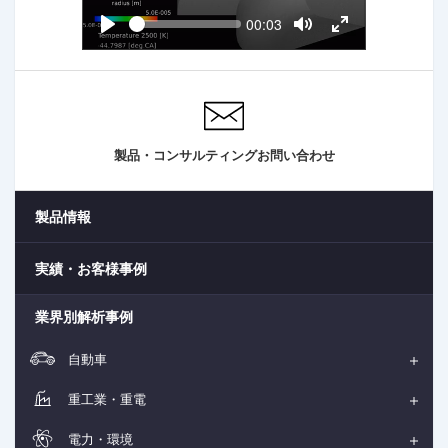
a
S
C
00:03
y
e
u
P
T
T
e
r
l
o
o
k
a
r
g
g
y
g
g
e
l
l
n
e
e
t
M
F
t
u
u
i
t
l
m
製品・コンサルティングお問い合わせ
e
l
e
s
c
r
e
製品情報
e
n
実績・お客様事例
業界別解析事例
自動車
重工業・重電
電力・環境