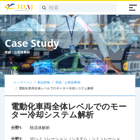
Case Study
実績・お客様事例
トップページ
製品情報
実績・お客様事例
電動化車両全体レベルでのモーター冷却システム解析​
電動化車両全体レベルでのモー
ター冷却システム解析​
分野1:
熱流体解析
分野2:
1Dシミュレーション（システム・シミュレーショ