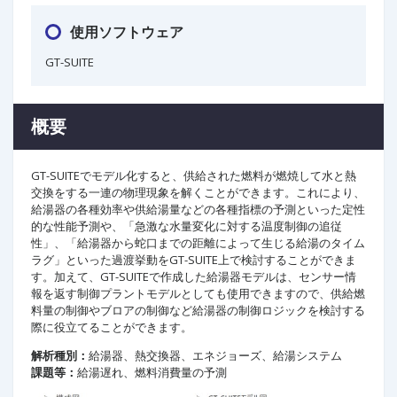
使用ソフトウェア
GT-SUITE
概要
GT-SUITEでモデル化すると、供給された燃料が燃焼して水と熱
交換をする一連の物理現象を解くことができます。これにより、
給湯器の各種効率や供給湯量などの各種指標の予測といった定性
的な性能予測や、「急激な水量変化に対する温度制御の追従
性」、「給湯器から蛇口までの距離によって生じる給湯のタイム
ラグ」といった過渡挙動をGT-SUITE上で検討することができま
す。加えて、GT-SUITEで作成した給湯器モデルは、センサー情
報を返す制御プラントモデルとしても使用できますので、供給燃
料量の制御やブロアの制御など給湯器の制御ロジックを検討する
際に役立てることができます。
解析種別：
給湯器、熱交換器、エネジョーズ、給湯システム
課題等：
給湯遅れ、燃料消費量の予測