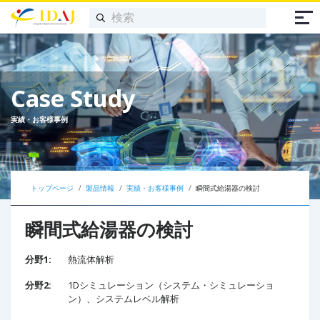
Case Study
実績・お客様事例
トップページ
製品情報
実績・お客様事例
瞬間式給湯器の検討
瞬間式給湯器の検討
分野1:
熱流体解析
分野2:
1Dシミュレーション（システム・シミュレーショ
ン）、システムレベル解析