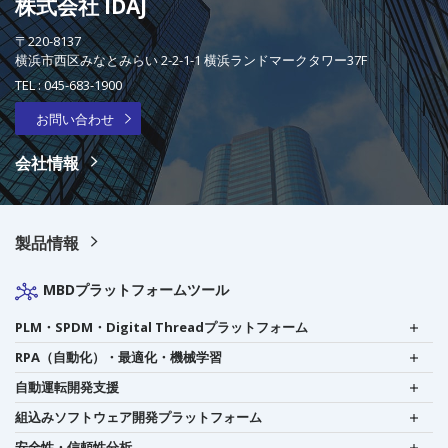
株式会社 IDAJ
〒220-8137
横浜市西区みなとみらい 2-2-1-1 横浜ランドマークタワー37F
TEL :
045-683-1900
お問い合わせ
会社情報
製品情報
MBDプラットフォームツール
PLM・SPDM・Digital Threadプラットフォーム
RPA（自動化）・最適化・機械学習
自動運転開発支援
組込みソフトウェア開発プラットフォーム
安全性・信頼性分析