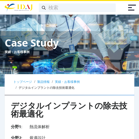
Case Study
実績・お客様事例
トップページ
製品情報
実績・お客様事例
デジタルインプラントの除去技術最適化​
デジタルインプラントの除去技
術最適化​
分野1:
熱流体解析
分野2:
最適設計