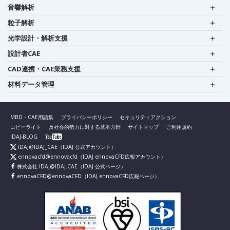
音響解析
粒子解析
光学設計・解析支援
設計者CAE
CAD連携・CAE業務支援
材料データ管理
MBD・CAE用語集
プライバシーポリシー
セキュリティアクション
コピーライト
反社会的勢力に対する基本方針
サイトマップ
ご利用規約
IDAJ-BLOG
IDAJ@IDAJ_CAE
（IDAJ 公式アカウント）
ennovacfd@ennovacfd
（IDAJ ennovaCFD広報アカウント）
株式会社 IDAJ@IDAJ.CAE
（IDAJ 公式ページ）
ennovaCFD@ennovaCFD
（IDAJ ennovaCFD広報ページ）