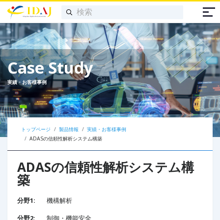
Case Study
実績・お客様事例
トップページ
製品情報
実績・お客様事例
ADASの信頼性解析システム構築
ADASの信頼性解析システム構
築
分野1:
機構解析
分野2:
制御・機能安全