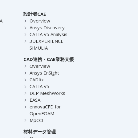
設計者CAE
EA
Overview
Ansys Discovery
CATIA V5 Analysis
3DEXPERIENCE
SIMULIA
CAD連携・CAE業務支援
Overview
Ansys EnSight
CADfix
CATIA V5
DEP MeshWorks
EASA
ennovaCFD for
OpenFOAM
MpCCI
材料データ管理