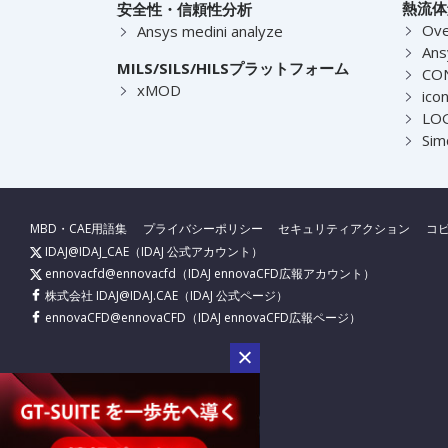
熱流体
安全性・信頼性分析
Ove
Ansys medini analyze
Ans
MILS/SILS/HILSプラットフォーム
CO
xMOD
ico
LOG
Sim
MBD・CAE用語集
プライバシーポリシー
セキュリティアクション
コ
IDAJ@IDAJ_CAE
（IDAJ 公式アカウント）
ennovacfd@ennovacfd
（IDAJ ennovaCFD広報アカウント）
株式会社 IDAJ@IDAJ.CAE
（IDAJ 公式ページ）
ennovaCFD@ennovaCFD
（IDAJ ennovaCFD広報ページ）