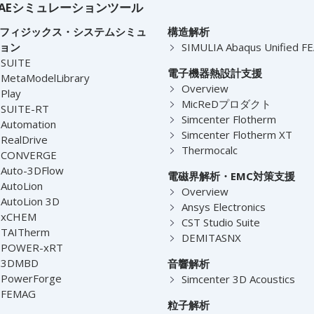
AEシミュレーションツール
フィジックス・システムシミュ
構造解析
ョン
SIMULIA Abaqus Unified F
-SUITE
電子機器熱設計支援
MetaModelLibrary
Overview
Play
MicReDプロダクト
-SUITE-RT
Simcenter Flotherm
Automation
Simcenter Flotherm XT
RealDrive
Thermocalc
-CONVERGE
Auto-3DFlow
電磁界解析・EMC対策支援
AutoLion
Overview
AutoLion 3D
Ansys Electronics
-xCHEM
CST Studio Suite
-TAITherm
DEMITASNX
-POWER-xRT
-3DMBD
音響解析
-PowerForge
Simcenter 3D Acoustics
-FEMAG
粒子解析