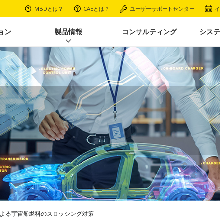
MBDとは？
CAEとは？
ユーザーサポートセンター
イ
ョン
製品情報
コンサルティング
システ
Iによる宇宙船燃料のスロッシング対策​