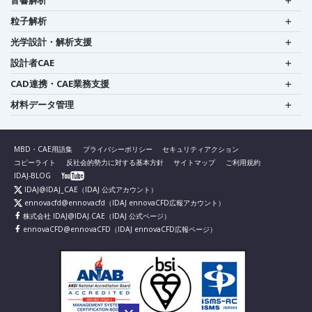
音響解析
粒子解析
光学設計・解析支援
設計者CAE
CAD連携・CAE業務支援
材料データ管理
MBD・CAE用語集
プライバシーポリシー
セキュリティアクション
コピーライト
反社会的勢力に対する基本方針
サイトマップ
ご利用規約
IDAJ-BLOG
IDAJ@IDAJ_CAE
（IDAJ 公式アカウント）
ennovacfd@ennovacfd
（IDAJ ennovaCFD広報アカウント）
株式会社 IDAJ@IDAJ.CAE
（IDAJ 公式ページ）
ennovaCFD@ennovaCFD
（IDAJ ennovaCFD広報ページ）