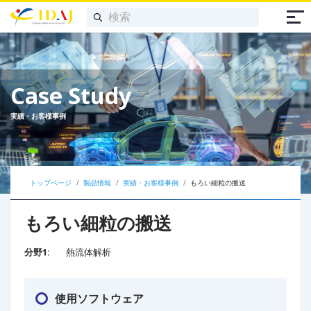
Case Study
実績・お客様事例
トップページ
製品情報
実績・お客様事例
もろい細粒の搬送
もろい細粒の搬送
分野1:
熱流体解析
使用ソフトウェア