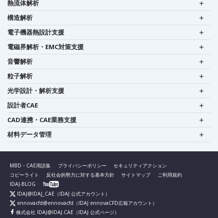
熱流体解析
構造解析
電子機器熱設計支援
電磁界解析・EMC対策支援
音響解析
粒子解析
光学設計・解析支援
設計者CAE
CAD連携・CAE業務支援
材料データ管理
MBD・CAE用語集
プライバシーポリシー
セキュリティアクション
コピーライト
反社会的勢力に対する基本方針
サイトマップ
ご利用規約
IDAJ-BLOG
IDAJ@IDAJ_CAE
（IDAJ 公式アカウント）
ennovacfd@ennovacfd
（IDAJ ennovaCFD広報アカウント）
株式会社 IDAJ@IDAJ.CAE
（IDAJ 公式ページ）