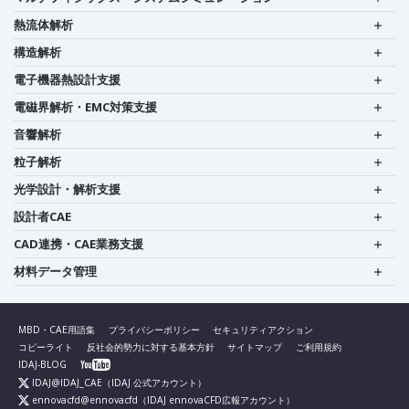
熱流体解析
構造解析
電子機器熱設計支援
電磁界解析・EMC対策支援
音響解析
粒子解析
光学設計・解析支援
設計者CAE
CAD連携・CAE業務支援
材料データ管理
MBD・CAE用語集
プライバシーポリシー
セキュリティアクション
コピーライト
反社会的勢力に対する基本方針
サイトマップ
ご利用規約
IDAJ-BLOG
IDAJ@IDAJ_CAE
（IDAJ 公式アカウント）
ennovacfd@ennovacfd
（IDAJ ennovaCFD広報アカウント）