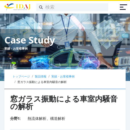
Case Study
実績・お客様事例
トップページ
製品情報
実績・お客様事例
窓ガラス振動による車室内騒音の解析​
窓ガラス振動による車室内騒音
の解析​
分野1:
熱流体解析、構造解析