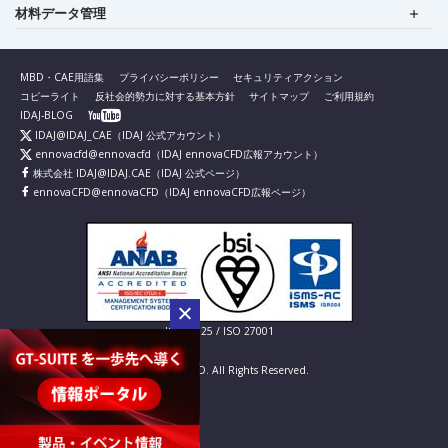
材料データ管理
MBD・CAE用語集
プライバシーポリシー
セキュリティアクション
コピーライト
反社会的勢力に対する基本方針
サイトマップ
ご利用規約
IDAJ-BLOG
IDAJ@IDAJ_CAE
（IDAJ 公式アカウント）
ennovacfd@ennovacfd
（IDAJ ennovaCFD広報アカウント）
株式会社 IDAJ@IDAJ.CAE
（IDAJ 公式ページ）
ennovaCFD@ennovaCFD
（IDAJ ennovaCFD広報ページ）
IS 826725 / ISO 27001
© IDAJ Co., LTD. All Rights Reserved.