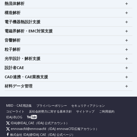
熱流体解析
構造解析
電子機器熱設計支援
電磁界解析・EMC対策支援
音響解析
粒子解析
光学設計・解析支援
設計者CAE
CAD連携・CAE業務支援
材料データ管理
MBD・CAE用語集
プライバシーポリシー
セキュリティアクション
コピーライト
反社会的勢力に対する基本方針
サイトマップ
ご利用規約
IDAJ-BLOG
IDAJ@IDAJ_CAE
（IDAJ 公式アカウント）
ennovacfd@ennovacfd
（IDAJ ennovaCFD広報アカウント）
株式会社 IDAJ@IDAJ.CAE
（IDAJ 公式ページ）