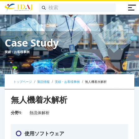
Case Study
実績・お客様事例
トップページ
製品情報
実績・お客様事例
無人機着水解析
無人機着水解析
分野1:
熱流体解析
使用ソフトウェア