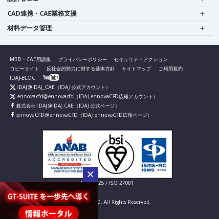
CAD連携・CAE業務支援
材料データ管理
MBD・CAE用語集
プライバシーポリシー
セキュリティアクション
コピーライト
反社会的勢力に対する基本方針
サイトマップ
ご利用規約
IDAJ-BLOG
IDAJ@IDAJ_CAE
（IDAJ 公式アカウント）
ennovacfd@ennovacfd
（IDAJ ennovaCFD広報アカウント）
株式会社 IDAJ@IDAJ.CAE
（IDAJ 公式ページ）
ennovaCFD@ennovaCFD
（IDAJ ennovaCFD広報ページ）
IS 826725 / ISO 27001
© IDAJ Co., LTD. All Rights Reserved.