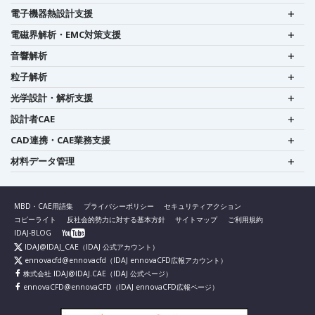
電子機器熱設計支援
電磁界解析・EMC対策支援
音響解析
粒子解析
光学設計・解析支援
設計者CAE
CAD連携・CAE業務支援
材料データ管理
MBD・CAE用語集
プライバシーポリシー
セキュリティアクション
コピーライト
反社会的勢力に対する基本方針
サイトマップ
ご利用規約
IDAJ-BLOG
IDAJ@IDAJ_CAE
（IDAJ 公式アカウント）
ennovacfd@ennovacfd
（IDAJ ennovaCFD広報アカウント）
株式会社 IDAJ@IDAJ.CAE
（IDAJ 公式ページ）
ennovaCFD@ennovaCFD
（IDAJ ennovaCFD広報ページ）