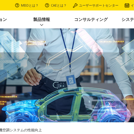
MBDとは？
CAEとは？
ユーザーサポートセンター
イ
ョン
製品情報
コンサルティング
システ
機空調システムの性能向上