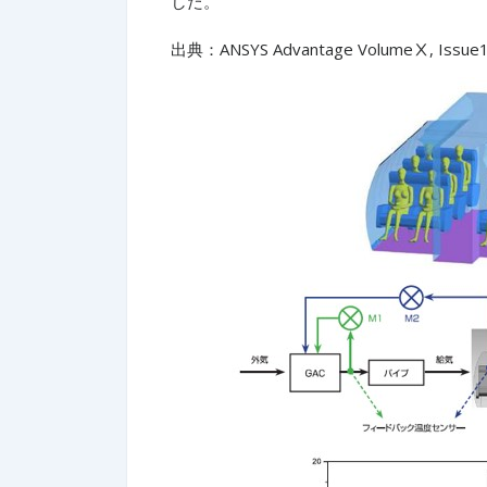
した。
出典：ANSYS Advantage VolumeⅩ, Issue1