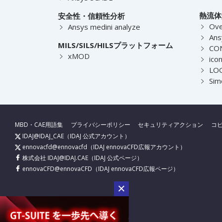
熱流体
安全性・信頼性分析
Ove
Ansys medini analyze
Ans
MILS/SILS/HILSプラットフォーム
CO
xMOD
ico
LOG
Sim
MBD・CAE用語集
プライバシーポリシー
セキュリティアクション
コ
IDAJ@IDAJ_CAE
（IDAJ 公式アカウント）
ennovacfd@ennovacfd
（IDAJ ennovaCFD広報アカウント）
株式会社 IDAJ@IDAJ.CAE
（IDAJ 公式ページ）
ennovaCFD@ennovaCFD
（IDAJ ennovaCFD広報ページ）