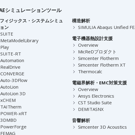
AEシミュレーションツール
フィジックス・システムシミュ
構造解析
ョン
SIMULIA Abaqus Unified F
-SUITE
電子機器熱設計支援
MetaModelLibrary
Overview
Play
MicReDプロダクト
-SUITE-RT
Simcenter Flotherm
Automation
Simcenter Flotherm XT
RealDrive
Thermocalc
-CONVERGE
Auto-3DFlow
電磁界解析・EMC対策支援
AutoLion
Overview
AutoLion 3D
Ansys Electronics
-xCHEM
CST Studio Suite
-TAITherm
DEMITASNX
-POWER-xRT
-3DMBD
音響解析
-PowerForge
Simcenter 3D Acoustics
-FEMAG