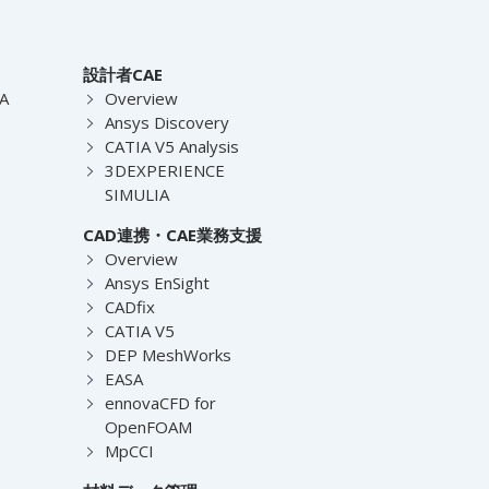
設計者CAE
EA
Overview
Ansys Discovery
CATIA V5 Analysis
3DEXPERIENCE
SIMULIA
CAD連携・CAE業務支援
Overview
Ansys EnSight
CADfix
CATIA V5
DEP MeshWorks
EASA
ennovaCFD for
OpenFOAM
MpCCI