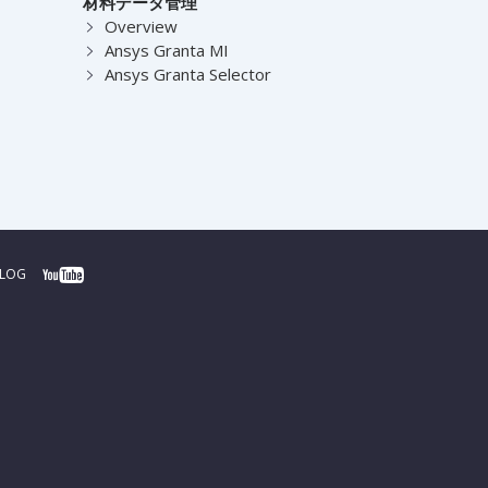
材料データ管理
Overview
Ansys Granta MI
Ansys Granta Selector
BLOG