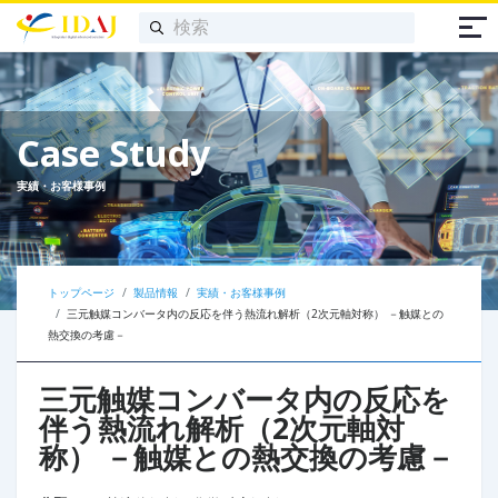
Case Study
実績・お客様事例
トップページ
製品情報
実績・お客様事例
三元触媒コンバータ内の反応を伴う熱流れ解析（2次元軸対称）​ －触媒との
熱交換の考慮－
三元触媒コンバータ内の反応を
伴う熱流れ解析（2次元軸対
称）​ －触媒との熱交換の考慮－