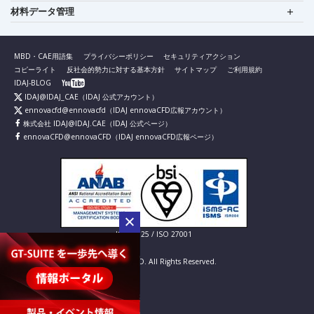
材料データ管理
MBD・CAE用語集
プライバシーポリシー
セキュリティアクション
コピーライト
反社会的勢力に対する基本方針
サイトマップ
ご利用規約
IDAJ-BLOG
IDAJ@IDAJ_CAE
（IDAJ 公式アカウント）
ennovacfd@ennovacfd
（IDAJ ennovaCFD広報アカウント）
株式会社 IDAJ@IDAJ.CAE
（IDAJ 公式ページ）
ennovaCFD@ennovaCFD
（IDAJ ennovaCFD広報ページ）
IS 826725 / ISO 27001
© IDAJ Co., LTD. All Rights Reserved.