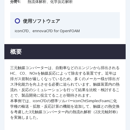
分野1:
熱流体解析、化学反応解析
使用ソフトウェア
iconCFD、ennovaCFD for OpenFOAM
概要
三元触媒コンバーターは、自動車などのエンジンから排出される
HC、 CO、 NOxを触媒反応によって除去する装置です。近年は
排ガス規制が厳しくなっているため、多くのメーカー様が排出ガ
ス浄化能力を向上させる必要に迫られています。触媒装置内の熱
流れ・反応のシミュレーションを行って結果を比較・検討するこ
とで、製品開発に役立てることが期待されます。
本事例では、iconCFDの標準ソルバーiconChtSimplecFoamに化
学種の輸送・拡散・反応計算の機能を追加して、触媒との熱交換
を考慮した3元触媒コンバーター内の熱流れ解析（2次元軸対称）
を実施しました。