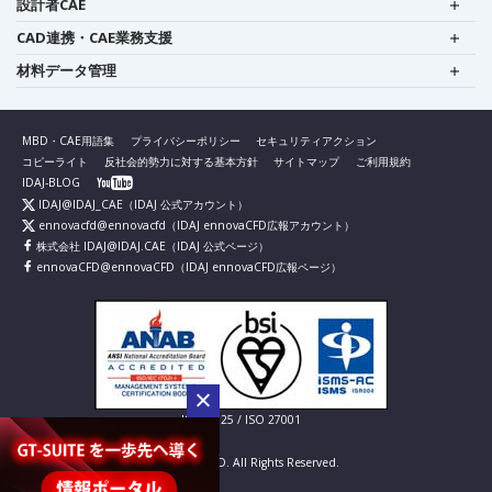
設計者CAE
CAD連携・CAE業務支援
材料データ管理
MBD・CAE用語集
プライバシーポリシー
セキュリティアクション
コピーライト
反社会的勢力に対する基本方針
サイトマップ
ご利用規約
IDAJ-BLOG
IDAJ@IDAJ_CAE
（IDAJ 公式アカウント）
ennovacfd@ennovacfd
（IDAJ ennovaCFD広報アカウント）
株式会社 IDAJ@IDAJ.CAE
（IDAJ 公式ページ）
ennovaCFD@ennovaCFD
（IDAJ ennovaCFD広報ページ）
IS 826725 / ISO 27001
© IDAJ Co., LTD. All Rights Reserved.