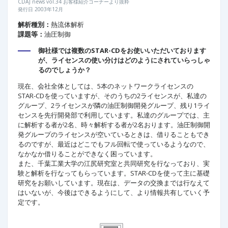
CDAJ news vol.34 お客様紹介コーナーより抜粋
発行日 2003年12月
解析種別：
熱流体解析
課題等：
油圧制御
御社様では複数のSTAR-CDをお使いいただいております
が、ライセンスの使い分けはどのようにされていらっしゃ
るのでしょうか？
現在、会社全体としては、5本のネットワークライセンスの
STAR-CDを使っていますが、そのうちの2ライセンスが、私達の
グループ、2ライセンスが隣の油圧制御開発グループ、残り1ライ
センスを先行開発部で利用しています。私達のグループでは、主
に解析する者が2名、時々解析する者が2名おります。油圧制御開
発グループのライセンスが空いているときは、借りることもでき
るのですが、最近はどこでもフル回転で使っているようなので、
なかなか借りることができなく困っています。
また、千葉工業大学の江尻研究室と共同研究を行なっており、実
験と解析を行なってもらっています。STAR-CDを使って主に基礎
研究をお願いしています。現在は、データの交換までは行なえて
はいないが、今後はできるようにして、より情報共有していく予
定です。