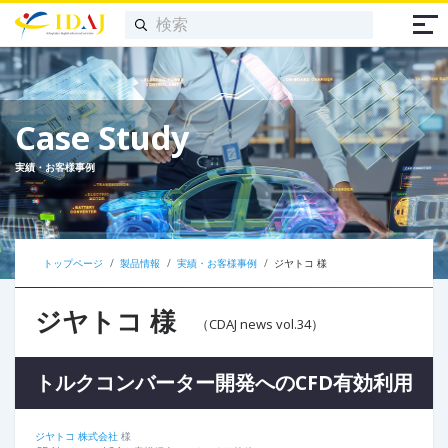
Case Study
実績・お客様事例
トップページ
製品情報
実績・お客様事例
ジヤトコ 様
ジヤトコ 様
（CDAJ news vol.34）
トルクコンバーター開発へのCFD有効利用
ジヤトコ 株式会社
様