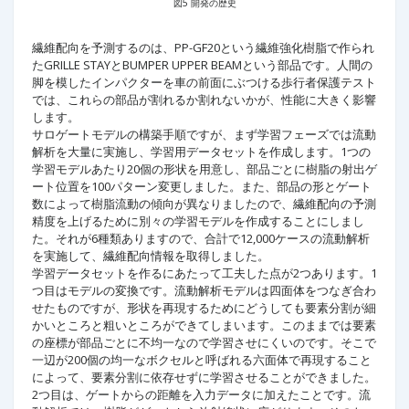
図5 開発の歴史
繊維配向を予測するのは、PP-GF20という繊維強化樹脂で作られ
たGRILLE STAYとBUMPER UPPER BEAMという部品です。人間の
脚を模したインパクターを車の前面にぶつける歩行者保護テスト
では、これらの部品が割れるか割れないかが、性能に大きく影響
します。
サロゲートモデルの構築手順ですが、まず学習フェーズでは流動
解析を大量に実施し、学習用データセットを作成します。1つの
学習モデルあたり20個の形状を用意し、部品ごとに樹脂の射出ゲ
ート位置を100パターン変更しました。また、部品の形とゲート
数によって樹脂流動の傾向が異なりましたので、繊維配向の予測
精度を上げるために別々の学習モデルを作成することにしまし
た。それが6種類ありますので、合計で12,000ケースの流動解析
を実施して、繊維配向情報を取得しました。
学習データセットを作るにあたって工夫した点が2つあります。1
つ目はモデルの変換です。流動解析モデルは四面体をつなぎ合わ
せたものですが、形状を再現するためにどうしても要素分割が細
かいところと粗いところができてしまいます。このままでは要素
の座標が部品ごとに不均一なので学習させにくいのです。そこで
一辺が200個の均一なボクセルと呼ばれる六面体で再現すること
によって、要素分割に依存せずに学習させることができました。
2つ目は、ゲートからの距離を入力データに加えたことです。流