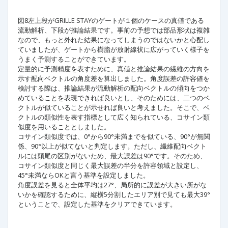
図8左上段がGRILLE STAYのゲートが１個のケースの真値である
流動解析、下段が推論結果です。事前の予想では部品形状は複雑
なので、もっと外れた結果になってしまうのではないかと心配し
ていましたが、ゲートから樹脂が放射線状に広がっていく様子を
うまく予測することができています。
定量的に予測精度を表すために、真値と推論結果の繊維の方向を
示す配向ベクトルの角度差を算出しました。角度誤差の許容値を
検討する際は、推論結果が流動解析の配向ベクトルの傾向をつか
めていることを表現できれば良いとし、そのためには、二つのベ
クトルが似ていることが示せれば良いと考えました。そこで、ベ
クトルの類似性を表す指標として広く知られている、コサイン類
似度を用いることとしました。
コサイン類似度では、0°から90°未満までを似ている、90°が無関
係、90°以上が似てないと判定します。ただし、繊維配向ベクト
ルには頭尾の区別がないため、最大誤差は90°です。そのため、
コサイン類似度と同じく最大誤差の半分を許容領域と設定し、
45°未満ならOKと言う基準を設定しました。
角度誤差を見ると全体平均は27°、局所的に誤差が大きい所がな
いかを確認するために、縦横5分割したエリア別で見ても最大39°
ということで、設定した基準をクリアできています。