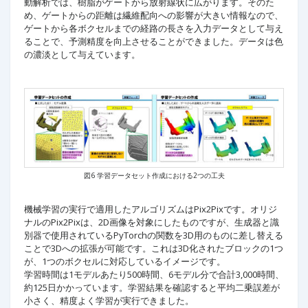
動解析では、樹脂がゲートから放射線状に広がります。そのた
め、ゲートからの距離は繊維配向への影響が大きい情報なので、
ゲートから各ボクセルまでの経路の長さを入力データとして与え
ることで、予測精度を向上させることができました。データは色
の濃淡として与えています。
図6 学習データセット作成における2つの工夫
機械学習の実行で適用したアルゴリズムはPix2Pixです。オリジ
ナルのPix2Pixは、2D画像を対象にしたものですが、生成器と識
別器で使用されているPyTorchの関数を3D用のものに差し替える
ことで3Dへの拡張が可能です。これは3D化されたブロックの1つ
が、1つのボクセルに対応しているイメージです。
学習時間は1モデルあたり500時間、6モデル分で合計3,000時間、
約125日かかっています。学習結果を確認すると平均二乗誤差が
小さく、精度よく学習が実行できました。