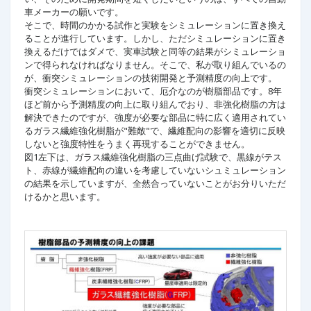
車メーカーの願いです。
そこで、時間のかかる試作と実験をシミュレーションに置き換え
ることが進行しています。しかし、ただシミュレーションに置き
換えるだけではダメで、実車試験と同等の結果がシミュレーショ
ンで得られなければなりません。そこで、私が取り組んでいるの
が、衝突シミュレーションの技術開発と予測精度の向上です。
衝突シミュレーションにおいて、厄介なのが樹脂部品です。8年
ほど前から予測精度の向上に取り組んでおり、非強化樹脂の方は
解決できたのですが、強度が必要な部品に特に広く適用されてい
るガラス繊維強化樹脂が"難敵"で、繊維配向の影響を適切に反映
しないと強度特性をうまく再現することができません。
図1左下は、ガラス繊維強化樹脂の三点曲げ試験で、黒線がテス
ト、赤線が繊維配向の違いを考慮していないシュミュレーション
の結果を示していますが、全然合っていないことがお分りいただ
けるかと思います。