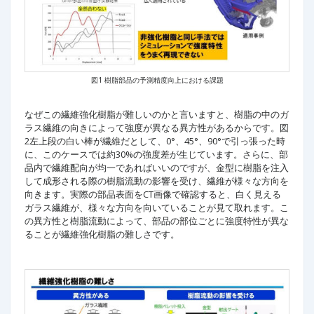
図1 樹脂部品の予測精度向上における課題
なぜこの繊維強化樹脂が難しいのかと言いますと、樹脂の中のガ
ラス繊維の向きによって強度が異なる異方性があるからです。図
2左上段の白い棒が繊維だとして、0°、45°、90°で引っ張った時
に、このケースでは約30%の強度差が生じています。さらに、部
品内で繊維配向が均一であればいいのですが、金型に樹脂を注入
して成形される際の樹脂流動の影響を受け、繊維が様々な方向を
向きます。実際の部品表面をCT画像で確認すると、白く見える
ガラス繊維が、様々な方向を向いていることが見て取れます。こ
の異方性と樹脂流動によって、部品の部位ごとに強度特性が異な
ることが繊維強化樹脂の難しさです。