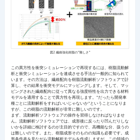
図2 繊維強化樹脂の"難しさ"
この異方性を衝突シミュレーションで再現するには、樹脂流動解
析と衝突シミュレーションを連成させる手法が一般的に知られて
います。その方法は、繊維配向を樹脂流動解析ソフトウェアで計
算し、その結果を衝突モデルにマッピングします。そして、マッ
ピングされた繊維配向に従って異なる強度特性を出力できる材料
モデルを適用することで異方性を再現します。"だったら開発車
種ごとに流動解析をすればいいじゃないか"ということになりま
すが、この樹脂の流動解析が非常に難しいのです。
まず、流動解析ソフトウェアの操作を習得しなければなりませ
ん。流動解析ソフトウェアでは、成形後に反ったり凹んだりしな
いかを詳細に検討するのが主目的ですので、高機能な分、扱うの
は難しいのです。また、樹脂成形そのものの知識も必要です。成
形条件表を見ながら流動解析モデルを作成しますが、この領域の