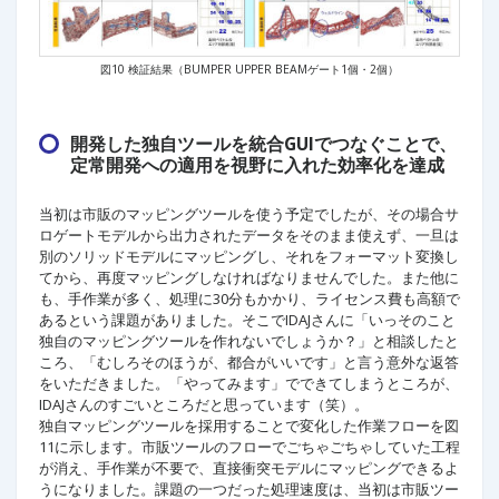
図10 検証結果（BUMPER UPPER BEAMゲート1個・2個）
開発した独自ツールを統合GUIでつなぐことで、
定常開発への適用を視野に入れた効率化を達成
当初は市販のマッピングツールを使う予定でしたが、その場合サ
ロゲートモデルから出力されたデータをそのまま使えず、一旦は
別のソリッドモデルにマッピングし、それをフォーマット変換し
てから、再度マッピングしなければなりませんでした。また他に
も、手作業が多く、処理に30分もかかり、ライセンス費も高額で
あるという課題がありました。そこでIDAJさんに「いっそのこと
独自のマッピングツールを作れないでしょうか？」と相談したと
ころ、「むしろそのほうが、都合がいいです」と言う意外な返答
をいただきました。「やってみます」でできてしまうところが、
IDAJさんのすごいところだと思っています（笑）。
独自マッピングツールを採用することで変化した作業フローを図
11に示します。市販ツールのフローでごちゃごちゃしていた工程
が消え、手作業が不要で、直接衝突モデルにマッピングできるよ
うになりました。課題の一つだった処理速度は、当初は市販ツー