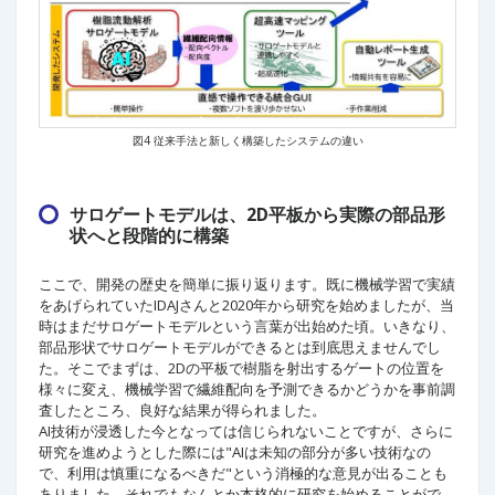
図4 従来手法と新しく構築したシステムの違い
サロゲートモデルは、2D平板から実際の部品形
状へと段階的に構築
ここで、開発の歴史を簡単に振り返ります。既に機械学習で実績
をあげられていたIDAJさんと2020年から研究を始めましたが、当
時はまだサロゲートモデルという言葉が出始めた頃。いきなり、
部品形状でサロゲートモデルができるとは到底思えませんでし
た。そこでまずは、2Dの平板で樹脂を射出するゲートの位置を
様々に変え、機械学習で繊維配向を予測できるかどうかを事前調
査したところ、良好な結果が得られました。
AI技術が浸透した今となっては信じられないことですが、さらに
研究を進めようとした際には"AIは未知の部分が多い技術なの
で、利用は慎重になるべきだ"という消極的な意見が出ることも
ありました。それでもなんとか本格的に研究を始めることがで