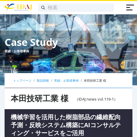
Case Study
実績・お客様事例
トップページ
製品情報
実績・お客様事例
本田技研工業 様
本田技研工業 様
（IDAJ news vol.119-1）
機械学習を活用した樹脂部品の繊維配向
予測・反映システム構築にAIコンサルテ
ィング・サービスをご活用