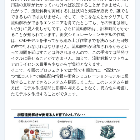
用語の意味がわかっていなければ設定することができません。し
たがって、流動解析を実施するには技術と知識が必要で、誰でも
できるものではありません。そして、そこをなんとかクリアして
流動解析ができるエンジニアを育てたとしても、その技術は難し
いだけに属人化しがちです。さらに流動解析は、計算時間がかか
ることが知られています。衝突シミュレーションモデルの作成
は、CADモデルを作ってから組み上げ作業までを決められた日数
の中で行わなければなりません。流動解析が追加されるからとい
って期間を延ばすことは許されませんので、この手法では開発サ
イクルに乗せることができません。加えて、流動解析ソフトウェ
アのライセンス費用も少なからず負担となります。
そこで、今回のプロジェクトでは"誰でも簡単"に、"高速"か
つ"低コスト"で繊維配向情報を衝突シミュレーションモデルに反
映することができるシステムを構築しました。このシステムを使
えば、モデル作成期間に影響を与えることなく、異方性を考慮し
たモデルを作成することができます。