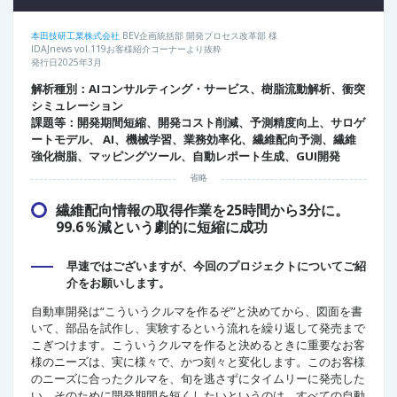
本田技研工業株式会社
BEV企画統括部 開発プロセス改革部 様
IDAJnews vol.119お客様紹介コーナーより抜粋
発行日2025年3月
解析種別：AIコンサルティング・サービス、樹脂流動解析、衝突
シミュレーション
課題等：開発期間短縮、開発コスト削減、予測精度向上、サロゲ
ートモデル、 AI、機械学習、業務効率化、繊維配向予測、繊維
強化樹脂、マッピングツール、自動レポート生成、GUI開発
省略
繊維配向情報の取得作業を25時間から3分に。
99.6％減という劇的に短縮に成功
早速ではございますが、今回のプロジェクトについてご紹
介をお願いします。
自動車開発は“こういうクルマを作るぞ”と決めてから、図面を書
いて、部品を試作し、実験するという流れを繰り返して発売まで
こぎつけます。こういうクルマを作ると決めるときに重要なお客
様のニーズは、実に様々で、かつ刻々と変化します。このお客様
のニーズに合ったクルマを、旬を逃さずにタイムリーに発売した
い、そのために開発期間を短くしたいというのは、すべての自動