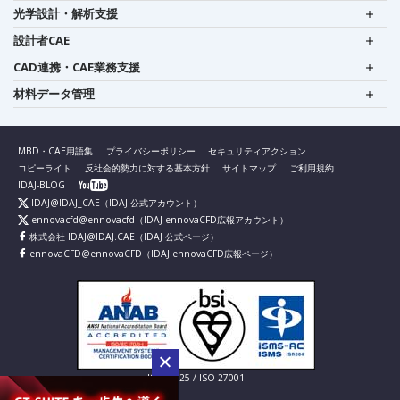
光学設計・解析支援
設計者CAE
CAD連携・CAE業務支援
材料データ管理
MBD・CAE用語集
プライバシーポリシー
セキュリティアクション
コピーライト
反社会的勢力に対する基本方針
サイトマップ
ご利用規約
IDAJ-BLOG
IDAJ@IDAJ_CAE
（IDAJ 公式アカウント）
ennovacfd@ennovacfd
（IDAJ ennovaCFD広報アカウント）
株式会社 IDAJ@IDAJ.CAE
（IDAJ 公式ページ）
ennovaCFD@ennovaCFD
（IDAJ ennovaCFD広報ページ）
IS 826725 / ISO 27001