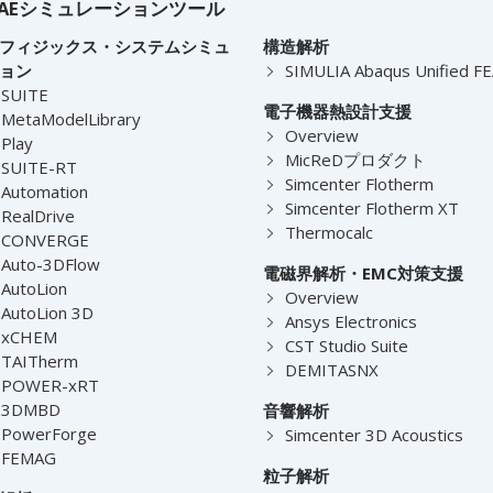
AEシミュレーションツール
フィジックス・システムシミュ
構造解析
ョン
SIMULIA Abaqus Unified F
-SUITE
電子機器熱設計支援
MetaModelLibrary
Overview
Play
MicReDプロダクト
-SUITE-RT
Simcenter Flotherm
Automation
Simcenter Flotherm XT
RealDrive
Thermocalc
-CONVERGE
Auto-3DFlow
電磁界解析・EMC対策支援
AutoLion
Overview
AutoLion 3D
Ansys Electronics
-xCHEM
CST Studio Suite
-TAITherm
DEMITASNX
-POWER-xRT
-3DMBD
音響解析
-PowerForge
Simcenter 3D Acoustics
-FEMAG
粒子解析