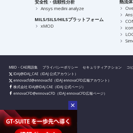
熱流体
安全性・信頼性分析
Ove
Ansys medini analyze
Ans
MILS/SILS/HILSプラットフォーム
CO
xMOD
ico
LOG
Sim
MBD・CAE用語集
プライバシーポリシー
セキュリティアクション
コ
IDAJ@IDAJ_CAE
（IDAJ 公式アカウント）
ennovacfd@ennovacfd
（IDAJ ennovaCFD広報アカウント）
株式会社 IDAJ@IDAJ.CAE
（IDAJ 公式ページ）
ennovaCFD@ennovaCFD
（IDAJ ennovaCFD広報ページ）