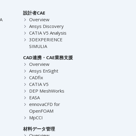
設計者CAE
EA
Overview
Ansys Discovery
CATIA V5 Analysis
3DEXPERIENCE
SIMULIA
CAD連携・CAE業務支援
Overview
Ansys EnSight
CADfix
CATIA V5
DEP MeshWorks
EASA
ennovaCFD for
OpenFOAM
MpCCI
材料データ管理
Overview