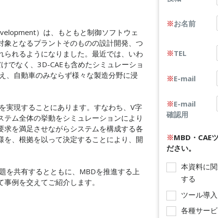
※
お名前
 Development）は、もともと制御ソフトウェ
対象となるプラントそのものの設計開発、つ
※
TEL
れられるようになりました。最近では、いわ
だけでなく、3D-CAEも含めたシミュレーショ
捉え、自動車のみならず様々な製造分野に浸
※
E-mail
※
E-mail
計を実現することにあります。すなわち、V字
確認用
ステム全体の挙動をシミュレーションにより
要求を満足させながらシステムを構成する各
※
MBD・CA
様を、根拠を以って決定することにより、開
ださい。
本資料に関
題を共有するとともに、MBDを推進する上
する
て事例を交えてご紹介します。​
ツール導入
各種サービ