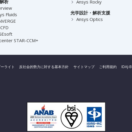
解析
Ansys Rocky
rview
光学設計・解析支援
ys Fluids
Ansys Optics
NVERGE
nCFD
Esoft
center STAR-CCM+
ピーライト
反社会的勢力に対する基本方針
サイトマップ
ご利用規約
IDAJ-