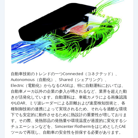
自動車技術のトレンドの一つConnected（コネクテッド）、
Autonomous（自動化）、Shared（シェアリング）、
Electric（電動化）からなるCASEは、特に自動運転においては、
自動車メーカ以外の企業の参入が噂されるなど、業界を超えた動
きが活発化しています。自動運転は、車載カメラによる画像認識
やLiDAR、ミリ波レーダーによる距離および速度検知技術と、各
種制御技術の連携によって実現されるため、それらを過酷な環境
下でも安定的に動作させるために熱設計の重要性が増しておりま
す。その際、発熱部品の発熱量や環境温度が過渡的に変化するシ
チュエーションなどを、Simcenter FlothermをはじめとしたCAE
ツールで再現し、自動車の安全性を担保する必要があります。