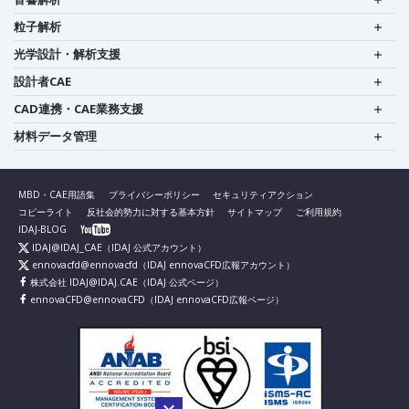
粒子解析
光学設計・解析支援
設計者CAE
CAD連携・CAE業務支援
材料データ管理
MBD・CAE用語集
プライバシーポリシー
セキュリティアクション
コピーライト
反社会的勢力に対する基本方針
サイトマップ
ご利用規約
IDAJ-BLOG
IDAJ@IDAJ_CAE
（IDAJ 公式アカウント）
ennovacfd@ennovacfd
（IDAJ ennovaCFD広報アカウント）
株式会社 IDAJ@IDAJ.CAE
（IDAJ 公式ページ）
ennovaCFD@ennovaCFD
（IDAJ ennovaCFD広報ページ）