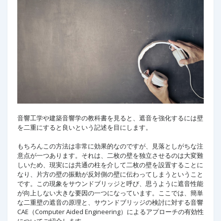
音響工学や建築音響学の教科書を見ると、遮音を強化するには壁
を二重にすると良いという記述を目にします。​
もちろんこの方法は非常に効果的なのですが、見落としがちな注
意点が一つあります。それは、二枚の壁を独立させるのは大変難
しいため、現実には共通の柱を介して二枚の壁を設置することに
なり、片方の壁の振動が反対側の壁に伝わってしまうということ
です。この現象をサウンドブリッジと呼び、思うように遮音性能
が向上しない大きな要因の一つになっています。ここでは、簡単
な二重壁の遮音の原理と、サウンドブリッジの検討に対する音響
CAE（Computer Aided Engineering）によるアプローチの有効性