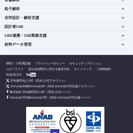
粒子解析
光学設計・解析支援
設計者CAE
CAD連携・CAE業務支援
材料データ管理
MBD・CAE用語集
プライバシーポリシー
セキュリティアクション
コピーライト
反社会的勢力に対する基本方針
サイトマップ
ご利用規約
IDAJ-BLOG
IDAJ@IDAJ_CAE
（IDAJ 公式アカウント）
ennovacfd@ennovacfd
（IDAJ ennovaCFD広報アカウント）
株式会社 IDAJ@IDAJ.CAE
（IDAJ 公式ページ）
ennovaCFD@ennovaCFD
（IDAJ ennovaCFD広報ページ）