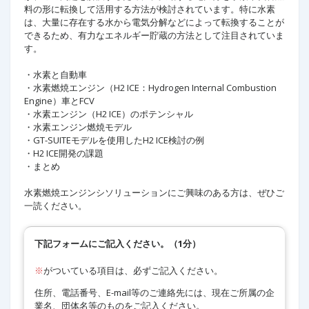
料の形に転換して活用する方法が検討されています。特に水素
は、大量に存在する水から電気分解などによって転換することが
できるため、有力なエネルギー貯蔵の方法として注目されていま
す。
・水素と自動車
・水素燃焼エンジン（H2 ICE：Hydrogen Internal Combustion
Engine）車とFCV
・水素エンジン（H2 ICE）のポテンシャル
・水素エンジン燃焼モデル
・GT-SUITEモデルを使用したH2 ICE検討の例
・H2 ICE開発の課題
・まとめ
水素燃焼エンジンシソリューションにご興味のある方は、ぜひご
一読ください。 ​
下記フォームにご記入ください。（1分）
※
がついている項目は、必ずご記入ください。
住所、電話番号、E-mail等のご連絡先には、現在ご所属の企
業名、団体名等のものをご記入ください。