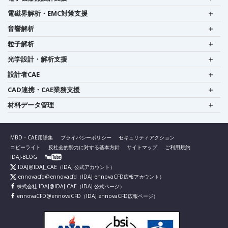
電磁界解析・EMC対策支援
音響解析
粒子解析
光学設計・解析支援
設計者CAE
CAD連携・CAE業務支援
材料データ管理
MBD・CAE用語集
プライバシーポリシー
セキュリティアクション
コピーライト
反社会的勢力に対する基本方針
サイトマップ
ご利用規約
IDAJ-BLOG
IDAJ@IDAJ_CAE
（IDAJ 公式アカウント）
ennovacfd@ennovacfd
（IDAJ ennovaCFD広報アカウント）
株式会社 IDAJ@IDAJ.CAE
（IDAJ 公式ページ）
ennovaCFD@ennovaCFD
（IDAJ ennovaCFD広報ページ）