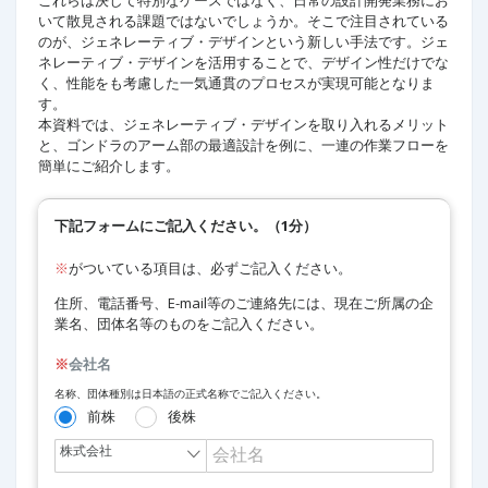
これらは決して特別なケースではなく、日常の設計開発業務にお
いて散見される課題ではないでしょうか。そこで注目されている
のが、ジェネレーティブ・デザインという新しい手法です。ジェ
ネレーティブ・デザインを活用することで、デザイン性だけでな
く、性能をも考慮した一気通貫のプロセスが実現可能となりま
す。
本資料では、ジェネレーティブ・デザインを取り入れるメリット
と、ゴンドラのアーム部の最適設計を例に、一連の作業フローを
簡単にご紹介します。
下記フォームにご記入ください。（1分）
※
がついている項目は、必ずご記入ください。
住所、電話番号、E-mail等のご連絡先には、現在ご所属の企
業名、団体名等のものをご記入ください。
※
会社名
名称、団体種別は日本語の正式名称でご記入ください。
前株
後株