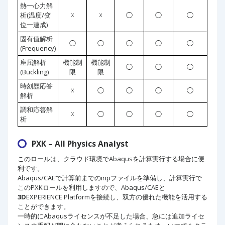
熱一心力解
析(温度/变
☓
☓
◯
◯
◯
位一連成)
固有值解析
◯
◯
◯
◯
◯
(Frequency)
座屈解析
機能制
機能制
◯
◯
◯
(Buckling)
限
限
時刻歴応答
☓
◯
◯
◯
◯
解析
調和応答解
☓
◯
◯
◯
◯
析
PXK – All Physics Analyst
このロールは、クラウド環境でAbaqusを計算実行する場合に便
利です。
Abaqus/CAEで計算前までのinpファイルを準備し、計算実行で
このPXKロールを利用しますので、Abaqus/CAEと
3D
EXPERIENCE Platformを接続し、双方の優れた機能を活用する
ことができます。
一時的にAbaqusライセンスが不足した場合、急には追加ライセ