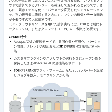
ンスの手配が間に合わないことが考えられるため、いつでもクラ
ウドで計算できるクレジットを確保しておかれると安心です。さ
らに、既存モデルを使ってパラメータ変更したシミュレーション
を、別の担当者に依頼するときにも、マシンの確保やデータ転送
が不要ですので大変便利です。
（※）クラウドリソースを用いた計算実行には、PXKとは別にト
ークン（SRU）またはクレジット（SUN）のご契約が必要です。
●PXKの特性
Abaqus/CAEの接続モードで、共同作業や可視化、バージョ
ン管理、ナレッジの取組みなど
3D
EXPERIENCE機能が利用可
能
カスタマプラグインやスクリプトの実行を含むオープン性を
保持したままAbaqus/CAEの全機能をサポート
3D
EXPERIENCEプラットフォームからAbaqusソルバーを設定
しジョブを投入、モニタリングが可能