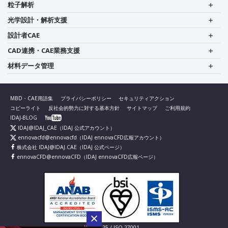
粒子解析
光学設計・解析支援
設計者CAE
CAD連携・CAE業務支援
材料データ管理
MBD・CAE用語集
プライバシーポリシー
セキュリティアクション
コピーライト
反社会的勢力に対する基本方針
サイトマップ
ご利用規約
IDAJ-BLOG
IDAJ@IDAJ_CAE
（IDAJ 公式アカウント）
ennovacfd@ennovacfd
（IDAJ ennovaCFD広報アカウント）
株式会社 IDAJ@IDAJ.CAE
（IDAJ 公式ページ）
ennovaCFD@ennovaCFD
（IDAJ ennovaCFD広報ページ）
IS 826725 / ISO 27001