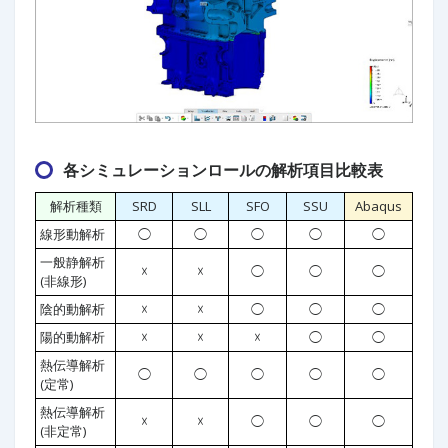
各シミュレーションロールの解析項目比較表
解析種類
SRD
SLL
SFO
SSU
Abaqus
線形動解析
◯
◯
◯
◯
◯
一般静解析
☓
☓
◯
◯
◯
(非線形)
陰的動解析
☓
☓
◯
◯
◯
陽的動解析
☓
☓
☓
◯
◯
熱伝導解析
◯
◯
◯
◯
◯
(定常)
熱伝導解析
☓
☓
◯
◯
◯
(非定常)