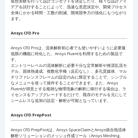
仮想実験を行って設計コンセプトを決定したり、様々な設計アイ
デアを試行することによって、迅速な意思決定や、開発プロセス
全体にかかる時間・工数の削減、開発競争力の強化にもつながり
ます。
Ansys CFD Pro
Ansys CFD Proは、流体解析初心者でも使いやすいように必要最
低限の機能に特化した、Ansys Fluentを利用するための製品で
す。
エントリーレベルの流体解析に必要十分な定常解析や推奨乱流モ
デル、固体熱連成、複数化学種（反応なし）、多孔質媒体、マル
チリファレンスフレームの設定のみに限定することで、シンプル
なメニューを使って操作することができます。また、Ansys
Fluentが得意とする複雑な物理現象の解析に移行する場合は、ラ
イセンスをアップグレードするだけで、既存のモデルを元にして
シームレスな追加の設定・解析が可能となっています。
Ansys CFD PrepPost
Ansys CFD PrepPostは、Ansys SpaceClaimとAnsys統合熱流体
解析ソリューションのメッシュ作成ツール（Ansys Meshing、