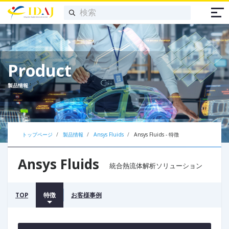
Product
製品情報
トップページ
製品情報
Ansys Fluids
Ansys Fluids - 特徴
Ansys Fluids
統合熱流体解析ソリューション
TOP
特徴
お客様事例