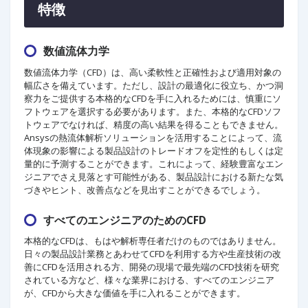
特徴
数値流体力学
数値流体力学（CFD）は、高い柔軟性と正確性および適用対象の
幅広さを備えています。ただし、設計の最適化に役立ち、かつ洞
察力をご提供する本格的なCFDを手に入れるためには、慎重にソ
フトウェアを選択する必要があります。また、本格的なCFDソフ
トウェアでなければ、精度の高い結果を得ることもできません。
Ansysの熱流体解析ソリューションを活用することによって、流
体現象の影響による製品設計のトレードオフを定性的もしくは定
量的に予測することができます。これによって、経験豊富なエン
ジニアでさえ見落とす可能性がある、製品設計における新たな気
づきやヒント、改善点などを見出すことができるでしょう。
すべてのエンジニアのためのCFD
本格的なCFDは、もはや解析専任者だけのものではありません。
日々の製品設計業務とあわせてCFDを利用する方や生産技術の改
善にCFDを活用される方、開発の現場で最先端のCFD技術を研究
されている方など、様々な業界における、すべてのエンジニア
が、CFDから大きな価値を手に入れることができます。