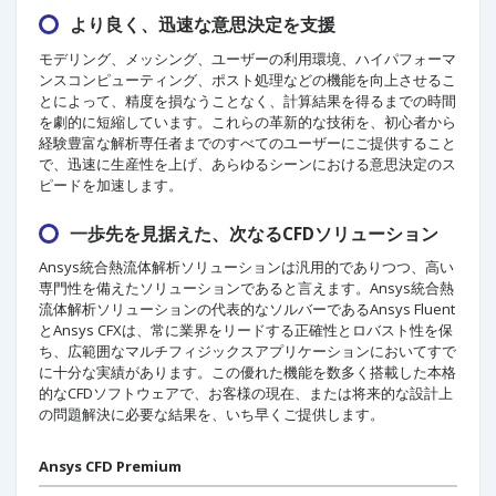
より良く、迅速な意思決定を支援
モデリング、メッシング、ユーザーの利用環境、ハイパフォーマ
ンスコンピューティング、ポスト処理などの機能を向上させるこ
とによって、精度を損なうことなく、計算結果を得るまでの時間
を劇的に短縮しています。これらの革新的な技術を、初心者から
経験豊富な解析専任者までのすべてのユーザーにご提供すること
で、迅速に生産性を上げ、あらゆるシーンにおける意思決定のス
ピードを加速します。
一歩先を見据えた、次なるCFDソリューション
Ansys統合熱流体解析ソリューションは汎用的でありつつ、高い
専門性を備えたソリューションであると言えます。Ansys統合熱
流体解析ソリューションの代表的なソルバーであるAnsys Fluent
とAnsys CFXは、常に業界をリードする正確性とロバスト性を保
ち、広範囲なマルチフィジックスアプリケーションにおいてすで
に十分な実績があります。この優れた機能を数多く搭載した本格
的なCFDソフトウェアで、お客様の現在、または将来的な設計上
の問題解決に必要な結果を、いち早くご提供します。
Ansys CFD Premium