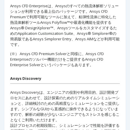
Ansys CFD Enterpriseは、Ansysのすべての熱流体解析ソリュー
ションが利用できる最上位のパッケージです。Ansys CFD
Premiumで利用可能なツールに加えて、粘弾性流体に特化した
熱流体解析ツールAnsys Polyflow™や最適化機能を提供する
Ansys® DesignXplorer™、Ansysツールをカスタマイズするた
めのApplication Customization Suite、Ansys® Simplorer®の
簡易版であるAnsys Simplorer Entry、Ansys AIMなどが利用可能
です。
(※） Ansys CFD Premium Solverと同様に、Ansys CFD
Enterpriseのソルバー機能だけをご提供するAnsys CFD
Enterprise Solverというパッケージもあります。
Ansys Discovery
Ansys Discoveryは、エンジニアの役割や利用目的、設計開発プ
ロセスにあわせて、設計探索のためのリアルタイムシミュレーシ
ョンと、詳細検討のための高精度なシミュレーションをご提供し
ます。シンプルなGUIから直感的に操作できるようになっていま
すので、解析の経験が少ないエンジニアでもストレスを感じるこ
となくご利用いただけます。
設計プロセスの初期段階に、シミュレーションで性能を評価する