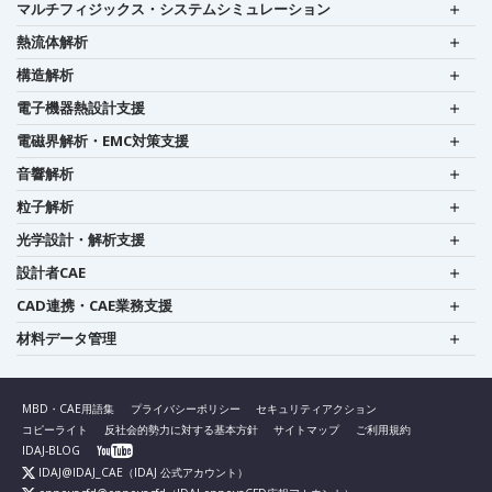
マルチフィジックス・システムシミュレーション
熱流体解析
構造解析
電子機器熱設計支援
電磁界解析・EMC対策支援
音響解析
粒子解析
光学設計・解析支援
設計者CAE
CAD連携・CAE業務支援
材料データ管理
MBD・CAE用語集
プライバシーポリシー
セキュリティアクション
コピーライト
反社会的勢力に対する基本方針
サイトマップ
ご利用規約
IDAJ-BLOG
IDAJ@IDAJ_CAE
（IDAJ 公式アカウント）