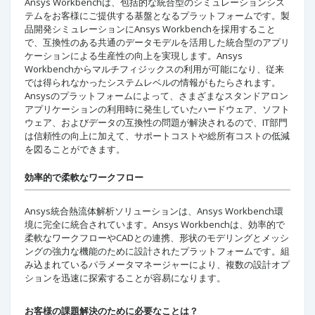
Ansys Workbenchは、包括的な統合型のシミュレーションシス
テムをお客様にご提供する基盤となるプラットフォームです。製
品開発シミュレーションにAnsys Workbenchを採用すること
で、互換性のある共通のデータモデルを活用した統合型のアプリ
ケーションによる生産性の向上を実現します。Ansys
Workbenchからマルチフィジックスの利用が可能になり、従来
では得られなかったシステムレベルの情報がもたらされます。
Ansysのプラットフォームによって、さまざまなスタンドアロン
アプリケーションの利用時に発生していたハードウェア、ソフト
ウェア、およびデータの互換性の問題が解決されるので、IT部門
は信頼性の向上に加えて、サポートコストや総所有コストの低減
を図ることができます。
効率的で柔軟なワークフロー
Ansys統合熱流体解析ソリューションは、Ansys Workbench環
境に完全に統合されています。Ansys Workbenchは、効率的で
柔軟なワークフローやCADとの連携、形状のモデリングとメッシ
ングの強力な機能のために設計されたプラットフォームです。組
み込まれているパラメータマネージャーにより、複数の設計オプ
ションを迅速に探索することが容易になります。
お客様の課題解決のために必要なことは？