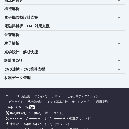
熱流体解析
構造解析
電子機器熱設計支援
電磁界解析・EMC対策支援
音響解析
粒子解析
光学設計・解析支援
設計者CAE
CAD連携・CAE業務支援
材料データ管理
MBD・CAE用語集
プライバシーポリシー
セキュリティアクション
コピーライト
反社会的勢力に対する基本方針
サイトマップ
ご利用規約
IDAJ-BLOG
IDAJ@IDAJ_CAE
（IDAJ 公式アカウント）
ennovacfd@ennovacfd
（IDAJ ennovaCFD広報アカウント）
株式会社 IDAJ@IDAJ.CAE
（IDAJ 公式ページ）