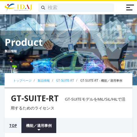
Product
製品情報
トップページ
製品情報
GT-SUITE-RT
GT-SUITE-RT - 機能／適用事例
GT-SUITE-RT
GT-SUITEモデルをMiL/SiL/HiLで活
用するためのライセンス
TOP
機能／適用事例