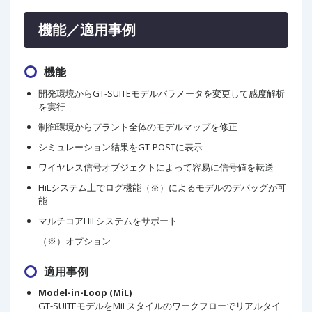
機能／適用事例
機能
開発環境からGT-SUITEモデルパラメータを変更して感度解析
を実行
制御環境からプラント全体のモデルマップを修正
シミュレーション結果をGT-POSTに表示
ワイヤレス信号オブジェクトによって容易に信号値を転送
HiLシステム上でログ機能（※）によるモデルのデバッグが可
能
マルチコアHiLシステムをサポート
（※）オプション
適用事例
Model-in-Loop (MiL)
GT-SUITEモデルをMiLスタイルのワークフローでリアルタイ