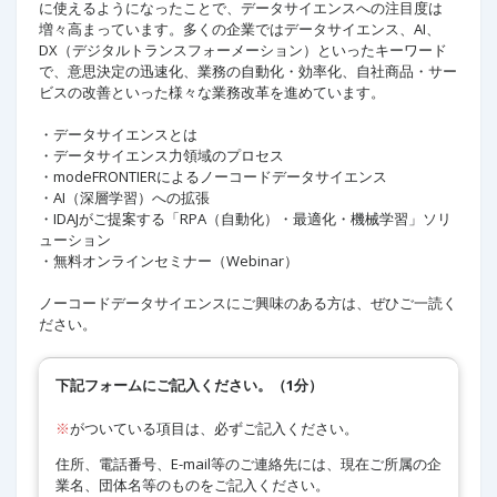
に使えるようになったことで、データサイエンスへの注目度は
増々高まっています。多くの企業ではデータサイエンス、AI、
DX（デジタルトランスフォーメーション）といったキーワード
で、意思決定の迅速化、業務の自動化・効率化、自社商品・サー
ビスの改善といった様々な業務改革を進めています。​
・データサイエンスとは​
・データサイエンス力領域のプロセス​
・modeFRONTIERによるノーコードデータサイエンス​
・AI（深層学習）への拡張​
・IDAJがご提案する「RPA（自動化）・最適化・機械学習」ソリ
ューション​
・無料オンラインセミナー（Webinar）​
ノーコードデータサイエンスにご興味のある方は、ぜひご一読く
ださい。​ ​
下記フォームにご記入ください。（1分）
※
がついている項目は、必ずご記入ください。
住所、電話番号、E-mail等のご連絡先には、現在ご所属の企
業名、団体名等のものをご記入ください。