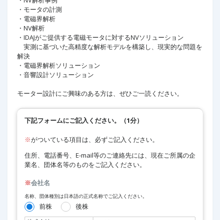
・NV解析事例​
・モータの計測​
・電磁界解析​
・NV解析​
・IDAJがご提供する電磁モータに対するNVソリューション​
実測に基づいた高精度な解析モデルを構築し、現実的な問題を
解決​
・電磁界解析ソリューション​
・音響設計ソリューション​
モーター設計にご興味のある方は、ぜひご一読ください。​ ​
下記フォームにご記入ください。（1分）
※
がついている項目は、必ずご記入ください。
住所、電話番号、E-mail等のご連絡先には、現在ご所属の企
業名、団体名等のものをご記入ください。
※
会社名
名称、団体種別は日本語の正式名称でご記入ください。
前株
後株