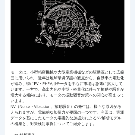
モータは、小型精密機械や大型産業機械などの駆動源として広範
囲に用いられ、近年は地球環境保護の観点から、自動車の電動化
が進み、特にEV・PHEV用モータを中心に市場は急速に拡大して
います。一方で、高出力化や小型・軽量化に伴って振動や騒音が
増大する傾向にあり、モータの振動騒音対策への関心が高まって
います。​
NV（Noise・Vibration、振動騒音）の発生は、様々な原因が考
えられますが、電磁的な加振力が要因の一つです。今回は、実測
データを基にしたモータの電磁的な加振力によるNV解析モデル
の構築と、対策検討事例についてご紹介します。​