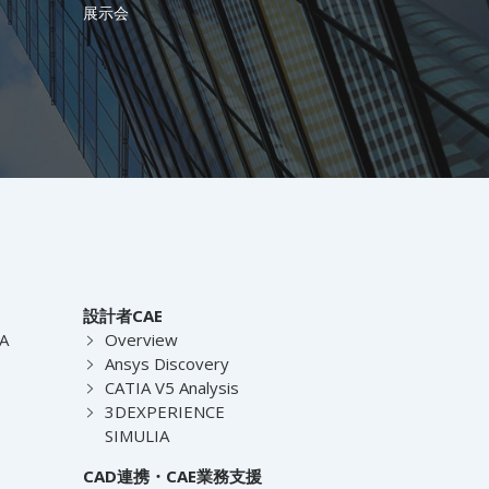
展示会
設計者CAE
EA
Overview
Ansys Discovery
CATIA V5 Analysis
3DEXPERIENCE
SIMULIA
CAD連携・CAE業務支援