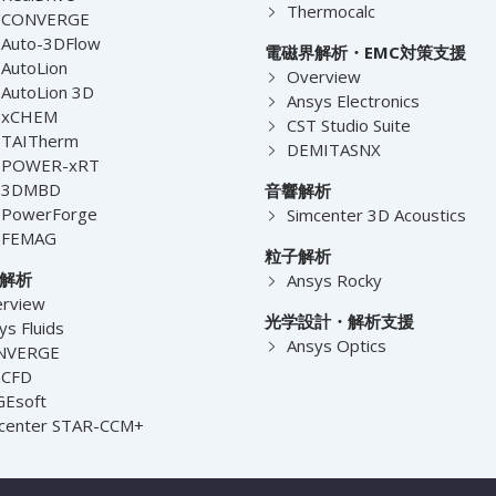
Thermocalc
-CONVERGE
Auto-3DFlow
電磁界解析・EMC対策支援
AutoLion
Overview
AutoLion 3D
Ansys Electronics
-xCHEM
CST Studio Suite
-TAITherm
DEMITASNX
-POWER-xRT
-3DMBD
音響解析
-PowerForge
Simcenter 3D Acoustics
-FEMAG
粒子解析
解析
Ansys Rocky
rview
光学設計・解析支援
ys Fluids
Ansys Optics
NVERGE
nCFD
Esoft
center STAR-CCM+