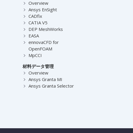
Overview
Ansys EnSight
CADfix
CATIA V5
DEP MeshWorks
EASA
ennovaCFD for
OpenFOAM
MpCCI
材料データ管理
Overview
Ansys Granta MI
Ansys Granta Selector