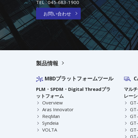
TEL :
045-683-1900
お問い合わせ
製品情報
MBDプラットフォームツール
C
PLM・SPDM・Digital Threadプラ
マルチ
ットフォーム
レーシ
Overview
GT
Aras Innovator
GT-
ReqMan
GT-
Syndeia
GT
VOLTA
GT-
GT-