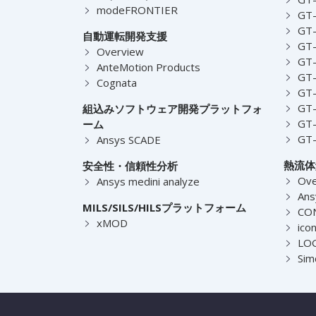
modeFRONTIER
GT-
GT-
自動運転開発支援
GT-
Overview
GT
AnteMotion Products
GT
Cognata
GT
GT
組込みソフトウェア開発プラットフォ
GT
ーム
GT
Ansys SCADE
熱流体
安全性・信頼性分析
Ove
Ansys medini analyze
Ans
MILS/SILS/HILSプラットフォーム
CO
xMOD
ico
LOG
Sim