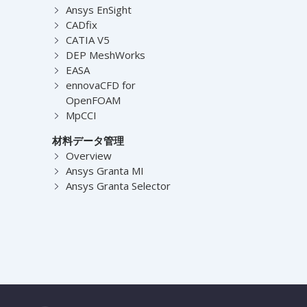
Ansys EnSight
CADfix
CATIA V5
DEP MeshWorks
EASA
ennovaCFD for
OpenFOAM
MpCCI
材料データ管理
Overview
Ansys Granta MI
Ansys Granta Selector