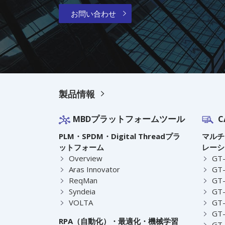
お問い合わせ
製品情報
MBDプラットフォームツール
C
PLM・SPDM・Digital Threadプラ
マルチ
ットフォーム
レーシ
Overview
GT
Aras Innovator
GT-
ReqMan
GT-
Syndeia
GT
VOLTA
GT-
GT-
RPA（自動化）・最適化・機械学習
GT