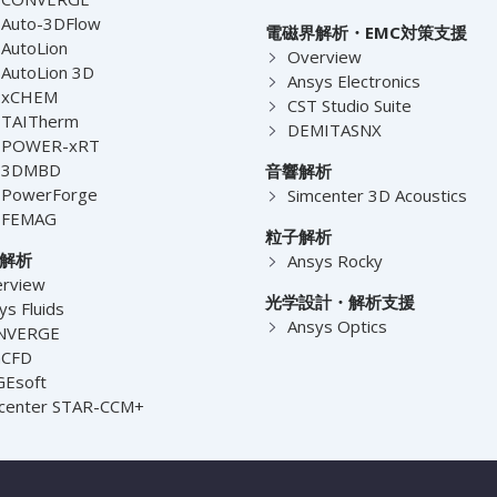
Auto-3DFlow
電磁界解析・EMC対策支援
AutoLion
Overview
AutoLion 3D
Ansys Electronics
-xCHEM
CST Studio Suite
-TAITherm
DEMITASNX
-POWER-xRT
-3DMBD
音響解析
-PowerForge
Simcenter 3D Acoustics
-FEMAG
粒子解析
解析
Ansys Rocky
rview
光学設計・解析支援
ys Fluids
Ansys Optics
NVERGE
nCFD
Esoft
center STAR-CCM+