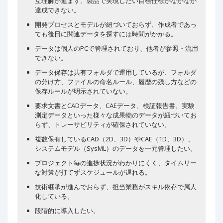
互理解が進まず、製品で実現したい目標仕様がなかなか
達成できない。
開発プロセスとモデルが紐づいておらず、作成者であっ
ても後日に関連データを探すには時間がかかる。
データは個人のPCで管理されており、他者が参照・流用
できない。
データ保存は共有フォルダで運用しているが、フォルダ
の分け方、ファイルの命名ルール、履歴の残し方などの
保存ルールが明示されていない。
要求文書とCADデータ、CAEデータ、検証報告書、実験
測定データといった様々な成果物のデータが紐づいてお
らず、トレーサビリティが確保されていない。
複数保有しているCAD（2D、3D）やCAE（1D、3D）、
システムモデル（SysML）のデータを一元管理したい。
プロジェクト毎の進捗状況がわかりにくく、タイムリー
な対策が打てずスケジュールが遅れる。
技術継承が進んでおらず、担当業務がスキル依存で属人
化している。
段階的に導入したい。