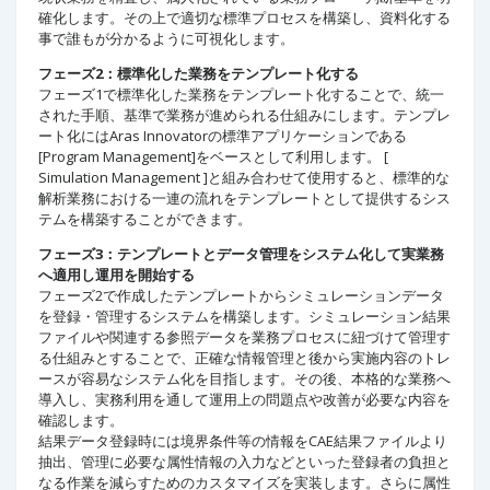
確化します。その上で適切な標準プロセスを構築し、資料化する
事で誰もが分かるように可視化します。
フェーズ2：標準化した業務をテンプレート化する
フェーズ1で標準化した業務をテンプレート化することで、統一
された手順、基準で業務が進められる仕組みにします。テンプレ
ート化にはAras Innovatorの標準アプリケーションである
[Program Management]をベースとして利用します。 [
Simulation Management ]と組み合わせて使用すると、標準的な
解析業務における一連の流れをテンプレートとして提供するシス
テムを構築することができます。
フェーズ3：テンプレートとデータ管理をシステム化して実業務
へ適用し運用を開始する
フェーズ2で作成したテンプレートからシミュレーションデータ
を登録・管理するシステムを構築します。シミュレーション結果
ファイルや関連する参照データを業務プロセスに紐づけて管理す
る仕組みとすることで、正確な情報管理と後から実施内容のトレ
ースが容易なシステム化を目指します。その後、本格的な業務へ
導入し、実務利用を通して運用上の問題点や改善が必要な内容を
確認します。
結果データ登録時には境界条件等の情報をCAE結果ファイルより
抽出、管理に必要な属性情報の入力などといった登録者の負担と
なる作業を減らすためのカスタマイズを実装します。さらに属性