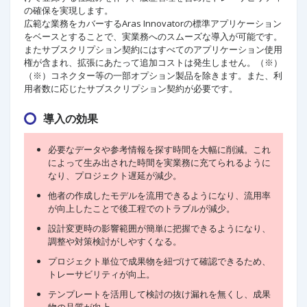
の確保を実現します。
広範な業務をカバーするAras Innovatorの標準アプリケーション
をベースとすることで、実業務へのスムーズな導入が可能です。
またサブスクリプション契約にはすべてのアプリケーション使用
権が含まれ、拡張にあたって追加コストは発生しません。（※）
（※）コネクター等の一部オプション製品を除きます。また、利
用者数に応じたサブスクリプション契約が必要です。
導入の効果
必要なデータや参考情報を探す時間を大幅に削減。これ
によって生み出された時間を実業務に充てられるように
なり、プロジェクト遅延が減少。
他者の作成したモデルを流用できるようになり、流用率
が向上したことで後工程でのトラブルが減少。
設計変更時の影響範囲が簡単に把握できるようになり、
調整や対策検討がしやすくなる。
プロジェクト単位で成果物を紐づけて確認できるため、
トレーサビリティが向上。
テンプレートを活用して検討の抜け漏れを無くし、成果