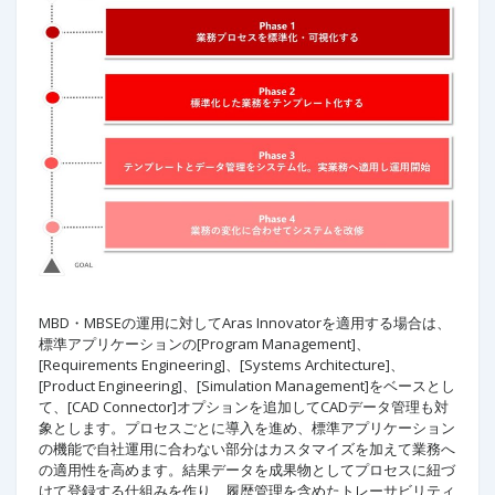
MBD・MBSEの運用に対してAras Innovatorを適用する場合は、
標準アプリケーションの[Program Management]、
[Requirements Engineering]、[Systems Architecture]、
[Product Engineering]、[Simulation Management]をベースとし
て、[CAD Connector]オプションを追加してCADデータ管理も対
象とします。プロセスごとに導入を進め、標準アプリケーション
の機能で自社運用に合わない部分はカスタマイズを加えて業務へ
の適用性を高めます。結果データを成果物としてプロセスに紐づ
けて登録する仕組みを作り、履歴管理を含めたトレーサビリティ