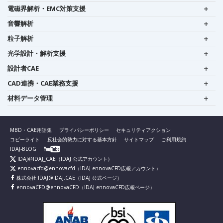
電磁界解析・EMC対策支援
音響解析
粒子解析
光学設計・解析支援
設計者CAE
CAD連携・CAE業務支援
材料データ管理
MBD・CAE用語集
プライバシーポリシー
セキュリティアクション
コピーライト
反社会的勢力に対する基本方針
サイトマップ
ご利用規約
IDAJ-BLOG
IDAJ@IDAJ_CAE
（IDAJ 公式アカウント）
ennovacfd@ennovacfd
（IDAJ ennovaCFD広報アカウント）
株式会社 IDAJ@IDAJ.CAE
（IDAJ 公式ページ）
ennovaCFD@ennovaCFD
（IDAJ ennovaCFD広報ページ）