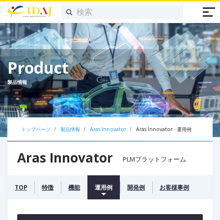
Product
製品情報
トップページ
製品情報
Aras Innovator
Aras Innovator - 運用例
Aras Innovator
PLMプラットフォーム
TOP
特徴
機能
運用例
開発例
お客様事例