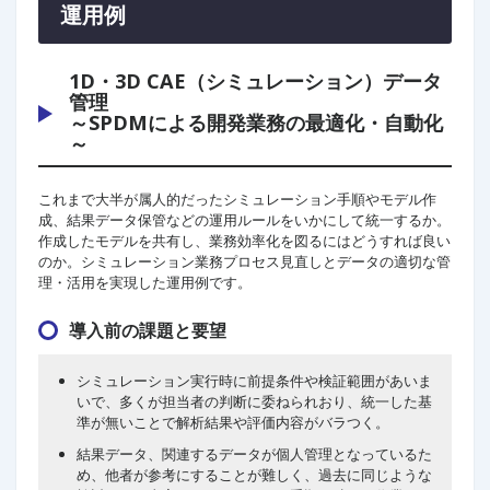
運用例
1D・3D CAE（シミュレーション）データ
管理
～SPDMによる開発業務の最適化・自動化
～
これまで大半が属人的だったシミュレーション手順やモデル作
成、結果データ保管などの運用ルールをいかにして統一するか。
作成したモデルを共有し、業務効率化を図るにはどうすれば良い
のか。シミュレーション業務プロセス見直しとデータの適切な管
理・活用を実現した運用例です。
導入前の課題と要望
シミュレーション実行時に前提条件や検証範囲があいま
いで、多くが担当者の判断に委ねられおり、統一した基
準が無いことで解析結果や評価内容がバラつく。
結果データ、関連するデータが個人管理となっているた
め、他者が参考にすることが難しく、過去に同じような