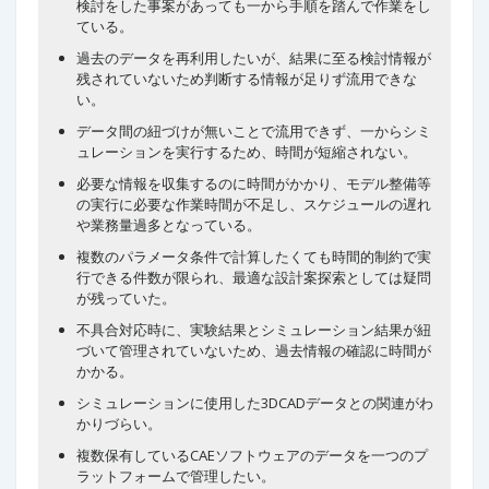
検討をした事案があっても一から手順を踏んで作業をし
ている。
過去のデータを再利用したいが、結果に至る検討情報が
残されていないため判断する情報が足りず流用できな
い。
データ間の紐づけが無いことで流用できず、一からシミ
ュレーションを実行するため、時間が短縮されない。
必要な情報を収集するのに時間がかかり、モデル整備等
の実行に必要な作業時間が不足し、スケジュールの遅れ
や業務量過多となっている。
複数のパラメータ条件で計算したくても時間的制約で実
行できる件数が限られ、最適な設計案探索としては疑問
が残っていた。
不具合対応時に、実験結果とシミュレーション結果が紐
づいて管理されていないため、過去情報の確認に時間が
かかる。
シミュレーションに使用した3DCADデータとの関連がわ
かりづらい。
複数保有しているCAEソフトウェアのデータを一つのプ
ラットフォームで管理したい。