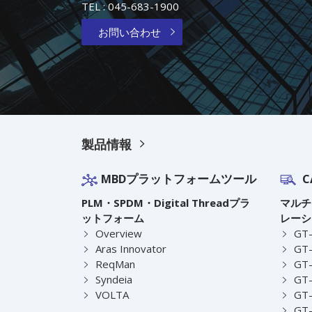
TEL :
045-683-1900
お問い合わせ
製品情報
MBDプラットフォームツール
C
PLM・SPDM・Digital Threadプラ
マルチ
ットフォーム
レーシ
Overview
GT
Aras Innovator
GT-
ReqMan
GT-
Syndeia
GT
VOLTA
GT-
GT-