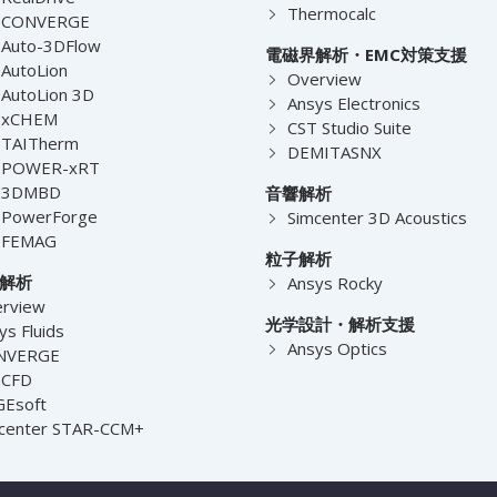
Thermocalc
-CONVERGE
Auto-3DFlow
電磁界解析・EMC対策支援
AutoLion
Overview
AutoLion 3D
Ansys Electronics
-xCHEM
CST Studio Suite
-TAITherm
DEMITASNX
-POWER-xRT
-3DMBD
音響解析
-PowerForge
Simcenter 3D Acoustics
-FEMAG
粒子解析
解析
Ansys Rocky
rview
光学設計・解析支援
ys Fluids
Ansys Optics
NVERGE
nCFD
Esoft
center STAR-CCM+