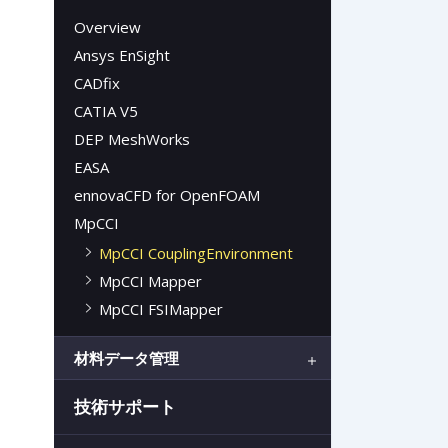
Overview
Ansys EnSight
CADfix
CATIA V5
DEP MeshWorks
EASA
ennovaCFD for OpenFOAM
MpCCI
MpCCI CouplingEnvironment
MpCCI Mapper
MpCCI FSIMapper
材料データ管理
技術サポート