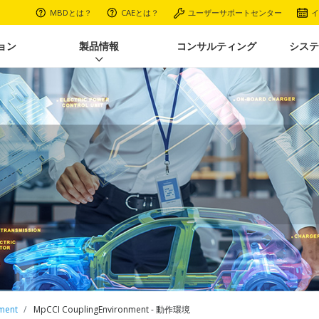
MBDとは？
CAEとは？
ユーザーサポートセンター
イ
ョン
製品情報
コンサルティング
システ
ment
MpCCI CouplingEnvironment - 動作環境