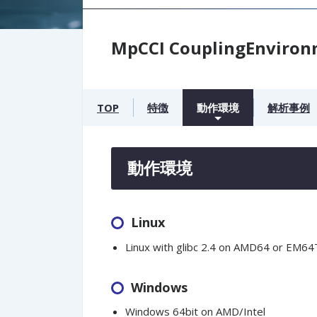
MpCCI CouplingEnviro
TOP
特徴
動作環境
解析事例
動作環境
Linux
Linux with glibc 2.4 on AMD64 or EM64
Windows
Windows 64bit on AMD/Intel