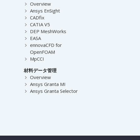
Overview
Ansys EnSight
CADfix
CATIA V5
DEP MeshWorks
EASA
ennovaCFD for
OpenFOAM
MpCCI
材料データ管理
Overview
Ansys Granta MI
Ansys Granta Selector