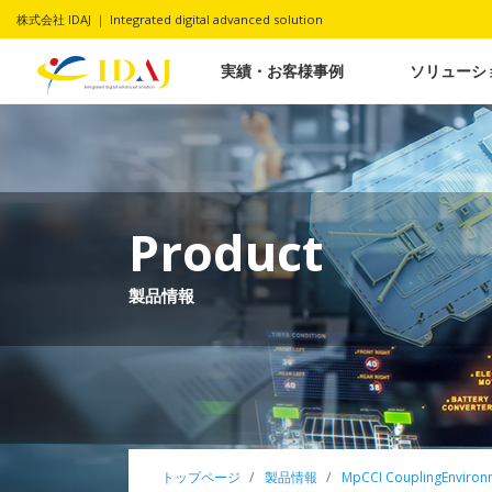
株式会社 IDAJ ｜ Integrated digital advanced solution
実績・お客様事例
ソリューシ
Product
製品情報
トップページ
製品情報
MpCCI CouplingEnviron