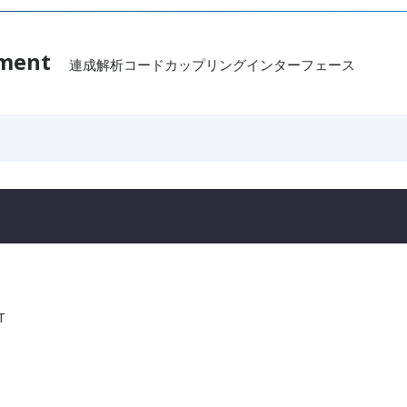
nment
連成解析コードカップリングインターフェース
T