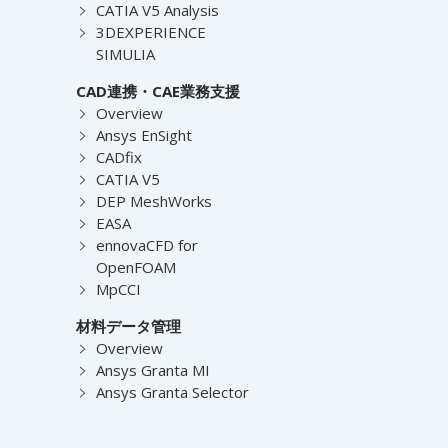
CATIA V5 Analysis
3DEXPERIENCE
SIMULIA
CAD連携・CAE業務支援
Overview
Ansys EnSight
CADfix
CATIA V5
DEP MeshWorks
EASA
ennovaCFD for
OpenFOAM
MpCCI
材料データ管理
Overview
Ansys Granta MI
Ansys Granta Selector