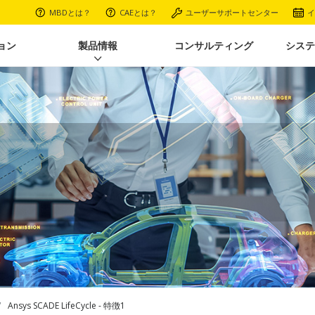
MBDとは？
CAEとは？
ユーザーサポートセンター
イ
ョン
製品情報
コンサルティング
システ
Ansys SCADE LifeCycle - 特徴1