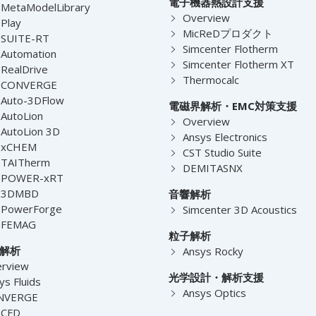
電子機器熱設計支援
MetaModelLibrary
Overview
Play
MicReDプロダクト
-SUITE-RT
Simcenter Flotherm
Automation
Simcenter Flotherm XT
RealDrive
Thermocalc
-CONVERGE
Auto-3DFlow
電磁界解析・EMC対策支援
AutoLion
Overview
AutoLion 3D
Ansys Electronics
-xCHEM
CST Studio Suite
-TAITherm
DEMITASNX
-POWER-xRT
-3DMBD
音響解析
-PowerForge
Simcenter 3D Acoustics
-FEMAG
粒子解析
解析
Ansys Rocky
rview
光学設計・解析支援
ys Fluids
Ansys Optics
NVERGE
nCFD