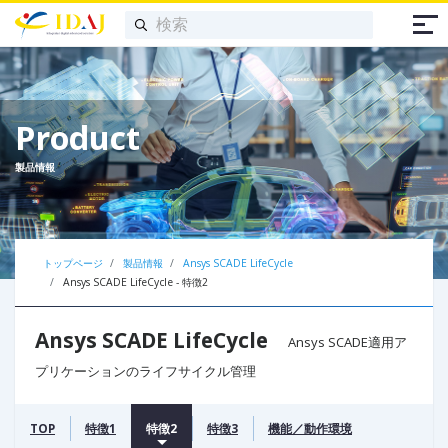
Product
製品情報
トップページ
製品情報
Ansys SCADE LifeCycle
Ansys SCADE LifeCycle - 特徴2
Ansys SCADE LifeCycle
Ansys SCADE適用ア
プリケーションのライフサイクル管理
TOP
特徴1
特徴2
特徴3
機能／動作環境